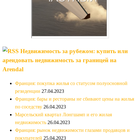
Недвижимость за рубежом: купить или
арендовать недвижимость за границей на
Arendal
Франция: покупка жилья со статусом полуосновной
резиденции
27.04.2023
Франция: бары и рестораны не сбивают цены на жилья
по соседству
26.04.2023
Марсельский квартал Лонгшамп и его жилая
недвижимость
26.04.2023
Франция: рынок недвижимости глазами продавцов и
покупателей
25.04.2023