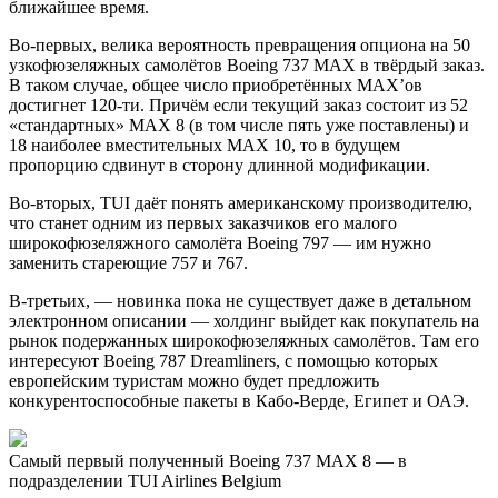
ближайшее время.
Во-первых, велика вероятность превращения опциона на 50
узкофюзеляжных самолётов Boeing 737 MAX в твёрдый заказ.
В таком случае, общее число приобретённых MAX’ов
достигнет 120-ти. Причём если текущий заказ состоит из 52
«стандартных» MAX 8 (в том числе пять уже поставлены) и
18 наиболее вместительных MAX 10, то в будущем
пропорцию сдвинут в сторону длинной модификации.
Во-вторых, TUI даёт понять американскому производителю,
что станет одним из первых заказчиков его малого
широкофюзеляжного самолёта Boeing 797 — им нужно
заменить стареющие 757 и 767.
В-третьих, — новинка пока не существует даже в детальном
электронном описании — холдинг выйдет как покупатель на
рынок подержанных широкофюзеляжных самолётов. Там его
интересуют Boeing 787 Dreamliners, с помощью которых
европейским туристам можно будет предложить
конкурентоспособные пакеты в Кабо-Верде, Египет и ОАЭ.
Самый первый полученный Boeing 737 MAX 8 — в
подразделении TUI Airlines Belgium