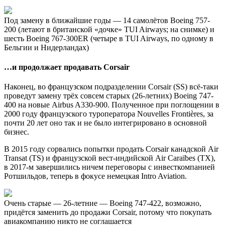
Под замену в ближайшие годы — 14 самолётов Boeing 757-
200 (летают в британской «дочке» TUI Airways; на снимке) и
шесть Boeing 767-300ER (четыре в TUI Airways, по одному в
Бельгии и Нидерландах)
…и продолжает продавать Corsair
Наконец, во французском подразделении Corsair (SS) всё-таки
проведут замену трёх совсем старых (26-летних) Boeing 747-
400 на новые Airbus A330-900. Полученное при поглощении в
2000 году французского туроператора Nouvelles Frontières, за
почти 20 лет оно так и не было интегрировано в основной
бизнес.
В 2015 году сорвались попытки продать Corsair канадской Air
Transat (TS) и французской вест-индийской Air Caraïbes (TX),
в 2017-м завершились ничем переговоры с инвесткомпанией
Ротшильдов, теперь в фокусе немецкая Intro Aviation.
Очень старые — 26-летние — Boeing 747-422, возможно,
придётся заменить до продажи Corsair, потому что покупать
авиакомпанию никто не соглашается