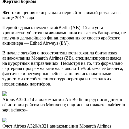
Жертвы борьбы
Жестокие ценовые игры дали первый значимый результат в
конце 2017 года.
Первой сдалась немецкая airBerlin (AB): 15 августа
хронически убыточная авиакомпания
оказалась банкротом, не
получив дальнейшего финансирования от своего арабского
акционера — Etihad Airways (EY).
В начале октября о несостоятельности заявила британская
авиакомпания Monarch Airlines (ZB), специализировавшаяся
на курортных направлениях. Несмотря на то, что формально
чартерная программа занимала около 15% объёма её бизнеса,
фактически регулярные рейсы заполнялись пакетными
туристами от собственного туроператора и нескольких
независимых партнёров.
Airbus A320-214 авиакомпании Air Berlin перед последним в
её истории рейсом из Мюнхена; надпись на плакате: «airberlin
sagt tschuess»
Флот Airbus A320/A321 авиакомпании Monarch Airlines