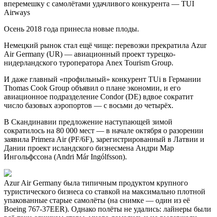
вперемешку с самолётами удачливого конкурента — TUI
Airways
Осень 2018 года принесла новые плоды.
Немецкий рынок стал ещё чище: перевозки прекратила Azur
Air Germany (UR) — авиационный проект турецко-
нидерландского туроператора Anex Tourism Group.
И даже главный «профильный» конкурент TUi в Германии
Thomas Cook Group объявил о плане экономии, и его
авиационное подразделение Condor (DE) вдвое сократит
число базовых аэропортов — с восьми до четырёх.
В Скандинавии предложение наступающей зимой
сократилось на 80 000 мест — в начале октября о разорении
заявила Primera Air (PF/6F), зарегистрированный в Латвии и
Дании проект исландского бизнесмена Андри Мар
Ингольфссона (Andri Már Ingólfsson).
Azur Air Germany была типичным продуктом крупного
туристического бизнеса со ставкой на максимально плотной
упакованные старые самолёты (на снимке — один из её
Boeing 767-37EER). Однако полёты не удались: лайнеры были