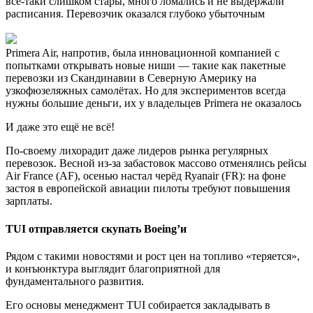
всё-таки слишком стары, много ломались и не выдержали
расписания. Перевозчик оказался глубоко убыточным
Primera Air, напротив, была инновационной компанией с
попытками открывать новые ниши — такие как пакетные
перевозки из Скандинавии в Северную Америку на
узкофюзеляжных самолётах. Но для экспериментов всегда
нужны большие деньги, их у владельцев Primera не оказалось
И даже это ещё не всё!
По-своему лихорадит даже лидеров рынка регулярных
перевозок. Весной из-за забастовок массово отменялись рейсы
Air France (AF), осенью настал черёд Ryanair (FR): на фоне
застоя в европейской авиации пилоты требуют повышения
зарплаты.
TUI отправляется скупать Boeing’и
Рядом с такими новостями и рост цен на топливо «теряется»,
и конъюнктура выглядит благоприятной для
фундаментального развития.
Его основы менеджмент TUI собирается закладывать в