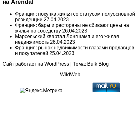
на Arendal
Франция: покупка жилья со статусом полуосновной
резиденции
27.04.2023
Франция: бары и рестораны не сбивают цены на
жилья по соседству
26.04.2023
Марсельский квартал Лонгшамп и его жилая
недвижимость
26.04.2023
Франция: рынок недвижимости глазами продавцов
и покупателей
25.04.2023
Сайт работает на
WordPress
|
Тема:
Bulk Blog
WildWeb