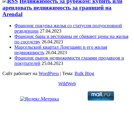
Недвижимость за рубежом: купить или
арендовать недвижимость за границей на
Arendal
Франция: покупка жилья со статусом полуосновной
резиденции
27.04.2023
Франция: бары и рестораны не сбивают цены на жилья
по соседству
26.04.2023
Марсельский квартал Лонгшамп и его жилая
недвижимость
26.04.2023
Франция: рынок недвижимости глазами продавцов и
покупателей
25.04.2023
Сайт работает на
WordPress
|
Тема:
Bulk Blog
WildWeb