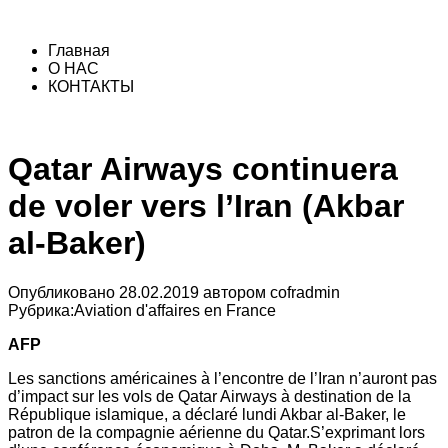
Главная
О НАС
КОНТАКТЫ
Qatar Airways continuera
de voler vers l’Iran (Akbar
al-Baker)
Опубликовано
28.02.2019
автором
cofradmin
Рубрика:
Aviation d'affaires en France
AFP
Les sanctions américaines à l’encontre de l’Iran n’auront pas
d’impact sur les vols de Qatar Airways à destination de la
République islamique, a déclaré lundi Akbar al-Baker, le
patron de la compagnie aérienne du Qatar.S’exprimant lors