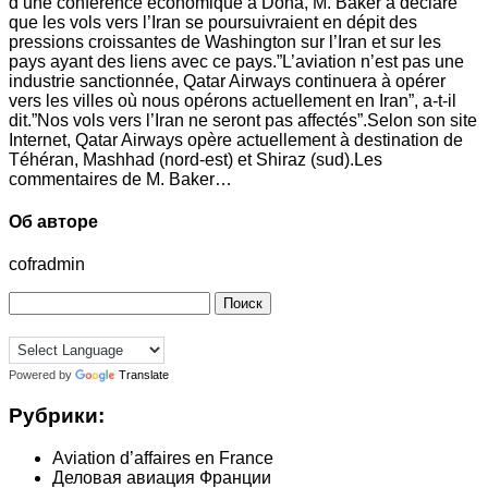
d’une conférence économique à Doha, M. Baker a déclaré
que les vols vers l’Iran se poursuivraient en dépit des
pressions croissantes de Washington sur l’Iran et sur les
pays ayant des liens avec ce pays.”L’aviation n’est pas une
industrie sanctionnée, Qatar Airways continuera à opérer
vers les villes où nous opérons actuellement en Iran”, a-t-il
dit.”Nos vols vers l’Iran ne seront pas affectés”.Selon son site
Internet, Qatar Airways opère actuellement à destination de
Téhéran, Mashhad (nord-est) et Shiraz (sud).Les
commentaires de M. Baker…
Об авторе
cofradmin
Найти:
Powered by
Translate
Рубрики:
Aviation d’affaires en France
Деловая авиация Франции