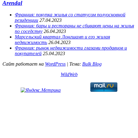
Arendal
Франция: покупка жилья со статусом полуосновной
резиденции
27.04.2023
Франция: бары и рестораны не сбивают цены на жилья
по соседству
26.04.2023
Марсельский квартал Лонгшамп и его жилая
недвижимость
26.04.2023
Франция: рынок недвижимости глазами продавцов и
покупателей
25.04.2023
Сайт работает на
WordPress
|
Тема:
Bulk Blog
WildWeb