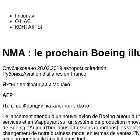
Главная
О НАС
КОНТАКТЫ
NMA : le prochain Boeing ill
Опубликовано
28.02.2019
автором
cofradmin
Рубрика:
Aviation d'affaires en France
Яхтинг во Франции и Монако
AFP
Яхты во Франции: каталог яхт с фото
Le lancement attendu d’un nouvel avion de Boeing autour du “mil
services et en s’appuyant sur un système de production innov
de Boeing. “Aujourd’hui, nous adressons (abordons) les ventes 
changement de notre business model en termes de ventes.””Nous
avec un portefeuille très fort dans tout…