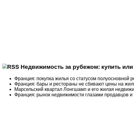
Недвижимость за рубежом: купить или 
Франция: покупка жилья со статусом полуосновной 
Франция: бары и рестораны не сбивают цены на жил
Марсельский квартал Лонгшамп и его жилая недвиж
Франция: рынок недвижимости глазами продавцов и