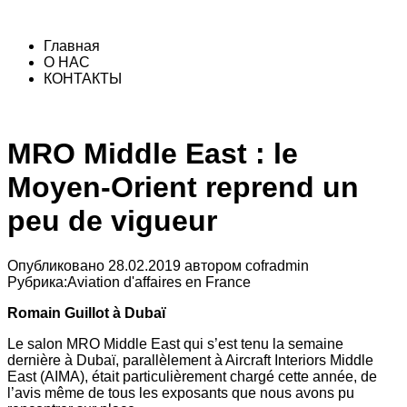
Главная
О НАС
КОНТАКТЫ
MRO Middle East : le
Moyen-Orient reprend un
peu de vigueur
Опубликовано
28.02.2019
автором
cofradmin
Рубрика:
Aviation d'affaires en France
Romain Guillot à Dubaï
Le salon MRO Middle East qui s’est tenu la semaine
dernière à Dubaï, parallèlement à Aircraft Interiors Middle
East (AIMA), était particulièrement chargé cette année, de
l’avis même de tous les exposants que nous avons pu