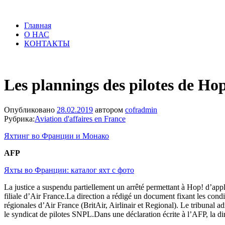
Главная
О НАС
КОНТАКТЫ
Les plannings des pilotes de Hop
Опубликовано
28.02.2019
автором
cofradmin
Рубрика:
Aviation d'affaires en France
Яхтинг во Франции и Монако
AFP
Яхты во Франции: каталог яхт с фото
La justice a suspendu partiellement un arrêté permettant à Hop! d’appli
filiale d’Air France.La direction a rédigé un document fixant les condi
régionales d’Air France (BritAir, Airlinair et Regional). Le tribunal ad
le syndicat de pilotes SNPL.Dans une déclaration écrite à l’AFP, la dir