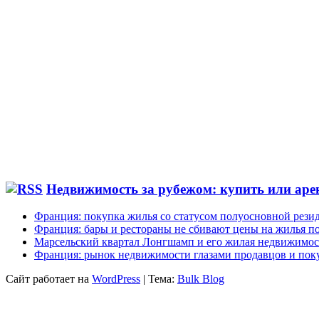
Недвижимость за рубежом: купить или аре
Франция: покупка жилья со статусом полуосновной рези
Франция: бары и рестораны не сбивают цены на жилья по
Марсельский квартал Лонгшамп и его жилая недвижимос
Франция: рынок недвижимости глазами продавцов и пок
Сайт работает на
WordPress
|
Тема:
Bulk Blog