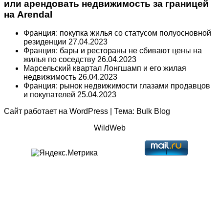
или арендовать недвижимость за границей
на Arendal
Франция: покупка жилья со статусом полуосновной
резиденции
27.04.2023
Франция: бары и рестораны не сбивают цены на
жилья по соседству
26.04.2023
Марсельский квартал Лонгшамп и его жилая
недвижимость
26.04.2023
Франция: рынок недвижимости глазами продавцов
и покупателей
25.04.2023
Сайт работает на
WordPress
|
Тема:
Bulk Blog
WildWeb