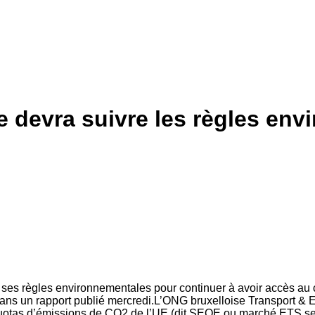
e devra suivre les règles env
à ses règles environnementales pour continuer à avoir accès au 
ans un rapport publié mercredi.L’ONG bruxelloise Transport &
uotas d’émissions de CO2 de l’UE (dit SEQE ou marché ETS selo