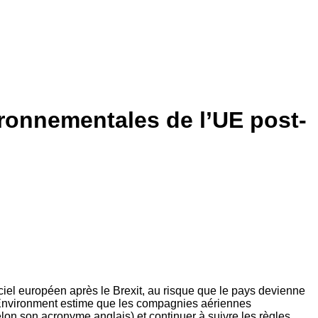
ironnementales de l’UE post-
ciel européen après le Brexit, au risque que le pays devienne
 Environment estime que les compagnies aériennes
n son acronyme anglais) et continuer à suivre les règles