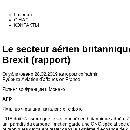
Главная
О НАС
КОНТАКТЫ
Le secteur aérien britanniqu
Brexit (rapport)
Опубликовано
28.02.2019
автором
cofradmin
Рубрика:
Aviation d'affaires en France
Яхтинг во Франции и Монако
AFP
Яхты во Франции: каталог яхт с фото
L’UE doit s’assurer que le secteur aérien britannique adhère 
un “paradis du carbone”, met en garde une ONG spécialisée d
britanniques devraient rester dans le système d’échange de q