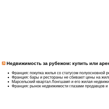
Недвижимость за рубежом: купить или арен
Франция: покупка жилья со статусом полуосновной 
Франция: бары и рестораны не сбивают цены на жил
Марсельский квартал Лонгшамп и его жилая недвиж
Франция: рынок недвижимости глазами продавцов и