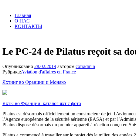
Главная
О НАС
КОНТАКТЫ
Le PC-24 de Pilatus reçoit sa do
Опубликовано
28.02.2019
автором
cofradmin
Рубрика:
Aviation d'affaires en France
Яхтинг во Франции и Монако
Яхты во Франции: каталог яхт с фото
Pilatus est désormais officiellement un constructeur de jet. L’avionne
l’Agence européenne de la sécurité aérienne (EASA) et par l’Administ
Pilatus dispose désormais du premier appareil à réaction conçu en Suiss
Pilatus a commencé à travailler sur le projet dès le milieu des année