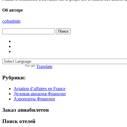
Об авторе
cofradmin
Найти:
Powered by
Translate
Рубрики:
Aviation d’affaires en France
Деловая авиация Франции
Аэропорты Франции
Заказ авиабилетов
Поиск отелей