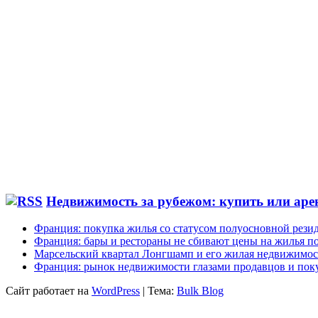
Недвижимость за рубежом: купить или аре
Франция: покупка жилья со статусом полуосновной рези
Франция: бары и рестораны не сбивают цены на жилья по
Марсельский квартал Лонгшамп и его жилая недвижимос
Франция: рынок недвижимости глазами продавцов и пок
Сайт работает на
WordPress
|
Тема:
Bulk Blog