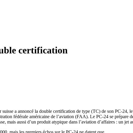
uble certification
ur suisse a annoncé la double certification de type (TC) de son PC-24, 
ration fédérale américaine de l’aviation (FAA). Le PC-24 se prépare dés
e, mais aussi d’un produit atypique dans l’aviation d’affaires : un jet a
s 2000, mais les premiers échos sur le PC-24 ne datent que…