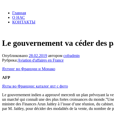
Главная
О НАС
КОНТАКТЫ
Le gouvernement va céder des pa
Опубликовано
28.02.2019
автором
cofradmin
Рубрика:
Aviation d'affaires en France
Яхтинг во Франции и Монако
AFP
Яхты во Франции: каталог яхт с фото
Le gouvernement indien a approuvé mercredi un plan prévoyant la vente
un marché qui connaît une des plus fortes croissances du monde.”Une p
ministre des Finances Arun Jaitley à l’issue d’une réunion, du cabine
par M. Jaitley, pour décider des modalités de la vente, du nombre de p