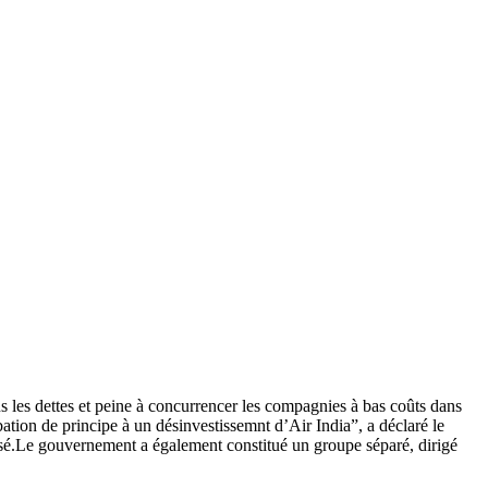
 les dettes et peine à concurrencer les compagnies à bas coûts dans
tion de principe à un désinvestissemnt d’Air India”, a déclaré le
cisé.Le gouvernement a également constitué un groupe séparé, dirigé