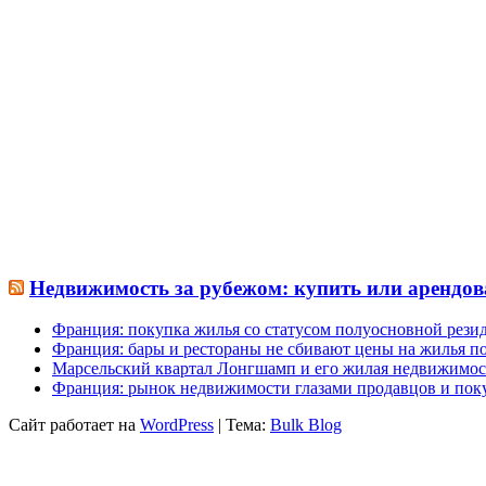
Недвижимость за рубежом: купить или арендов
Франция: покупка жилья со статусом полуосновной рези
Франция: бары и рестораны не сбивают цены на жилья по
Марсельский квартал Лонгшамп и его жилая недвижимос
Франция: рынок недвижимости глазами продавцов и пок
Сайт работает на
WordPress
|
Тема:
Bulk Blog