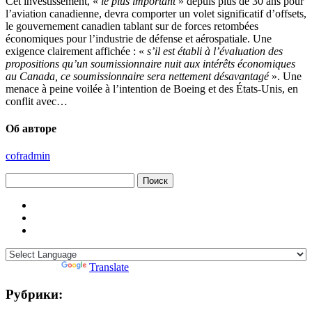
Cet investissement, «
le plus important
» depuis plus de 30 ans pour
l’aviation canadienne, devra comporter un volet significatif d’offsets,
le gouvernement canadien tablant sur de forces retombées
économiques pour l’industrie de défense et aérospatiale. Une
exigence clairement affichée : «
s’il est établi à l’évaluation des
propositions qu’un soumissionnaire nuit aux intérêts économiques
au Canada, ce soumissionnaire sera nettement désavantagé
». Une
menace à peine voilée à l’intention de Boeing et des États-Unis, en
conflit avec…
Об авторе
cofradmin
Найти:
Powered by
Translate
Рубрики: