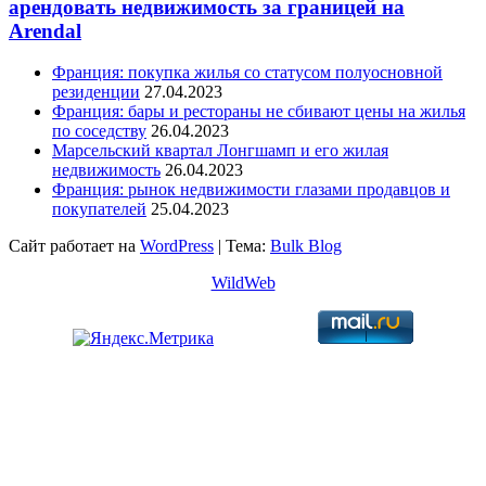
арендовать недвижимость за границей на
Arendal
Франция: покупка жилья со статусом полуосновной
резиденции
27.04.2023
Франция: бары и рестораны не сбивают цены на жилья
по соседству
26.04.2023
Марсельский квартал Лонгшамп и его жилая
недвижимость
26.04.2023
Франция: рынок недвижимости глазами продавцов и
покупателей
25.04.2023
Сайт работает на
WordPress
|
Тема:
Bulk Blog
WildWeb