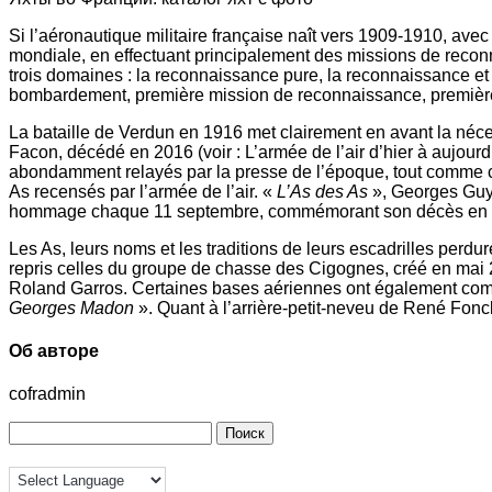
Si l’aéronautique militaire française naît vers 1909-1910, ave
mondiale, en effectuant principalement des missions de reconn
trois domaines : la reconnaissance pure, la reconnaissance et
bombardement, première mission de reconnaissance, première 
La bataille de Verdun en 1916 met clairement en avant la nécessi
Facon, décédé en 2016 (voir : L’armée de l’air d’hier à aujourd
abondamment relayés par la presse de l’époque, tout comme ce
As recensés par l’armée de l’air. «
L’As des As
», Georges Guyn
hommage chaque 11 septembre, commémorant son décès en comb
Les As, leurs noms et les traditions de leurs escadrilles perdu
repris celles du groupe de chasse des Cigognes, créé en ma
Roland Garros. Certaines bases aériennes ont également comm
Georges Madon
». Quant à l’arrière-petit-neveu de René Fon
Об авторе
cofradmin
Найти: