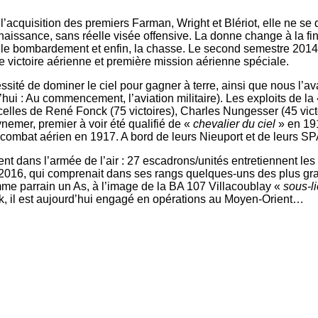
c l’acquisition des premiers Farman, Wright et Blériot, elle ne 
aissance, sans réelle visée offensive. La donne change à la fin
 le bombardement et enfin, la chasse. Le second semestre 2014 e
victoire aérienne et première mission aérienne spéciale.
té de dominer le ciel pour gagner à terre, ainsi que nous l’avait
’hui : Au commencement, l’aviation militaire). Les exploits de la
lles de René Fonck (75 victoires), Charles Nungesser (45 vict
emer, premier à voir été qualifié de «
chevalier du ciel
» en 191
at aérien en 1917. A bord de leurs Nieuport et de leurs SPA
rent dans l’armée de l’air : 27 escadrons/unités entretiennent le
i 2016, qui comprenait dans ses rangs quelques-uns des plus 
e parrain un As, à l’image de la BA 107 Villacoublay «
sous-l
ck, il est aujourd’hui engagé en opérations au Moyen-Orient…