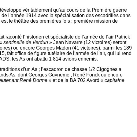
se développe véritablement qu’au cours de la Première guerre
 de l’année 1914 avec la spécialisation des escadrilles dans
st le théâtre des premières fois : première mission de
 raconté l’historien et spécialiste de l’armée de l’air Patrick
 «
sentinelle de Verdun
» Jean Navarre (12 victoires) seront
oires) ou encore Georges Madon (41 victoires), parmi les 189
5, fait office de figure tutélaire de l’armée de l’air, qui lui rend
DS, les As ont abattu 1 814 avions ennemis.
s traditions d’un As ; l’escadron de chasse 1/2 Cigognes a
grands As, dont Georges Guynemer, René Fonck ou encore
ieutenant René Dorme
» et de la BA 702 Avord «
capitaine