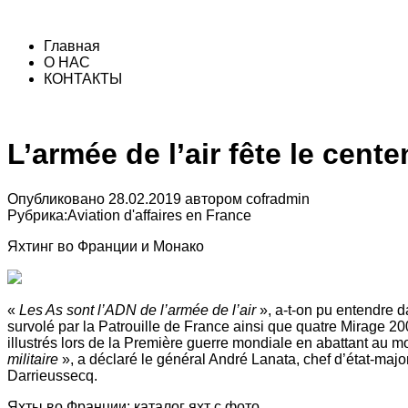
Главная
О НАС
КОНТАКТЫ
L’armée de l’air fête le cent
Опубликовано
28.02.2019
автором
cofradmin
Рубрика:
Aviation d'affaires en France
Яхтинг во Франции и Монако
«
Les As sont l’ADN de l’armée de l’air
», a-t-on pu entendre 
survolé par la Patrouille de France ainsi que quatre Mirage 20
illustrés lors de la Première guerre mondiale en abattant au mo
militaire
», a déclaré le général André Lanata, chef d’état-majo
Darrieussecq.
Яхты во Франции: каталог яхт с фото