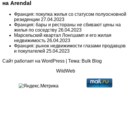
на Arendal
Франция: покупка жилья со статусом полуосновной
резиденции
27.04.2023
Франция: бары и рестораны не сбивают цены на
жилья по соседству
26.04.2023
Марсельский квартал Лонгшамп и его жилая
недвижимость
26.04.2023
Франция: рынок недвижимости глазами продавцов
и покупателей
25.04.2023
Сайт работает на
WordPress
|
Тема:
Bulk Blog
WildWeb