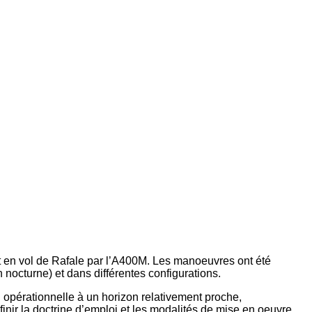
t en vol de Rafale par l’A400M. Les manoeuvres ont été
n nocturne) et dans différentes configurations.
 opérationnelle à un horizon relativement proche,
finir la doctrine d’emploi et les modalités de mise en oeuvre…