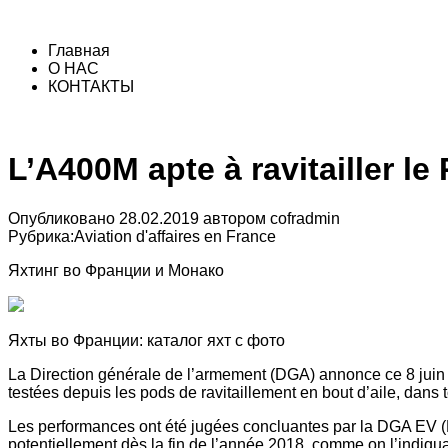
Главная
О НАС
КОНТАКТЫ
L’A400M apte à ravitailler le 
Опубликовано
28.02.2019
автором
cofradmin
Рубрика:
Aviation d'affaires en France
Яхтинг во Франции и Монако
Яхты во Франции: каталог яхт с фото
La Direction générale de l’armement (DGA) annonce ce 8 juin 
testées depuis les pods de ravitaillement en bout d’aile, dans t
Les performances ont été jugées concluantes par la DGA EV (Es
potentiellement dès la fin de l’année 2018, comme on l’indiqua