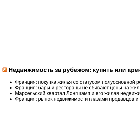
Недвижимость за рубежом: купить или арен
Франция: покупка жилья со статусом полуосновной 
Франция: бары и рестораны не сбивают цены на жил
Марсельский квартал Лонгшамп и его жилая недвиж
Франция: рынок недвижимости глазами продавцов и