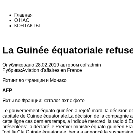
Главная
О НАС
КОНТАКТЫ
La Guinée équatoriale refuse
Опубликовано
28.02.2019
автором
cofradmin
Рубрика:
Aviation d'affaires en France
Яхтинг во Франции и Монако
AFP
Яхты во Франции: каталог яхт с фото
Le gouvernement équato-guinéen a rejeté mardi la décision de
capitale de Guinée équatoriale.La décision de la compagnie a
cette ligne ces derniers temps, a indiqué mercredi la radio d’
présentées”, a déclaré le Premier ministre équato-guinéen Fra
“notifier” la Guinée équatoriale.Iberia a annoncé la suspensio