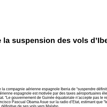
 la suspension des vols d’Ibe
 la compagnie aérienne espagnole Iberia de “suspendre définit
érienne espagnole est motivée par des taxes aéroportuaires éle
Etat. “Le gouvernement de Guinée équatoriale n’accepte pas le r
ncisco Pascual Obama Asue sur la radio d’Etat, estimant que “l
n définitive de ses vols vers Malabo…