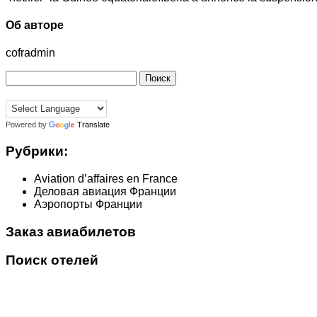
Об авторе
cofradmin
Найти:
Powered by
Translate
Рубрики:
Aviation d’affaires en France
Деловая авиация Франции
Аэропорты Франции
Заказ авиабилетов
Поиск отелей