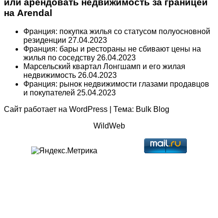
или арендовать недвижимость за границей
на Arendal
Франция: покупка жилья со статусом полуосновной
резиденции
27.04.2023
Франция: бары и рестораны не сбивают цены на
жилья по соседству
26.04.2023
Марсельский квартал Лонгшамп и его жилая
недвижимость
26.04.2023
Франция: рынок недвижимости глазами продавцов
и покупателей
25.04.2023
Сайт работает на
WordPress
|
Тема:
Bulk Blog
WildWeb