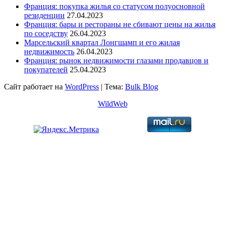
Франция: покупка жилья со статусом полуосновной
резиденции
27.04.2023
Франция: бары и рестораны не сбивают цены на жилья
по соседству
26.04.2023
Марсельский квартал Лонгшамп и его жилая
недвижимость
26.04.2023
Франция: рынок недвижимости глазами продавцов и
покупателей
25.04.2023
Сайт работает на
WordPress
|
Тема:
Bulk Blog
WildWeb