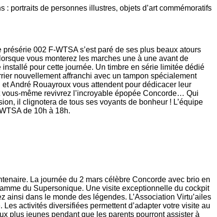
: portraits de personnes illustres, objets d’art commémoratifs
de présérie 002 F-WTSA s’est paré de ses plus beaux atours
e lorsque vous monterez les marches une à une avant de
nstallé pour cette journée. Un timbre en série limitée dédié
rrier nouvellement affranchi avec un tampon spécialement
i et André Rouayroux vous attendent pour dédicacer leur
 et vous-même revivrez l’incroyable épopée Concorde… Qui
on, il clignotera de tous ses voyants de bonheur ! L’équipe
F-WTSA de 10h à 18h.
antenaire. La journée du 2 mars célèbre Concorde avec brio en
gramme du Supersonique. Une visite exceptionnelle du cockpit
ez ainsi dans le monde des légendes. L’Association Virtu’ailes
 Les activités diversifiées permettent d’adapter votre visite au
ux plus jeunes pendant que les parents pourront assister à