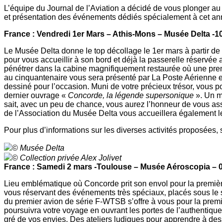
L’équipe du Journal de l’Aviation a décidé de vous plonger au 
et présentation des événements dédiés spécialement à cet ann
France : Vendredi 1er Mars – Athis-Mons – Musée Delta -1
Le Musée Delta donne le top décollage le 1er mars à partir d
pour vous accueillir à son bord et déjà la passerelle réserv
pénétrer dans la cabine magnifiquement restaurée où une premi
au cinquantenaire vous sera présenté par La Poste Aérienne e
dessiné pour l’occasion. Muni de votre précieux trésor, vous
dernier ouvrage «
Concorde, la légende supersonique
». Un m
sait, avec un peu de chance, vous aurez l’honneur de vous as
de l’Association du Musée Delta vous accueillera également 
Pour plus d’informations sur les diverses activités proposées, 
© Musée Delta
© Collection privée Alex Jolivet
France : Samedi 2 mars -Toulouse – Musée Aéroscopia – 
Lieu emblématique où Concorde prit son envol pour la premièr
vous réservant des événements très spéciaux, placés sous le 
du premier avion de série F-WTSB s’offre à vous pour la premiè
poursuivra votre voyage en ouvrant les portes de l’authentique 
gré de vos envies. Des ateliers ludiques pour apprendre à des