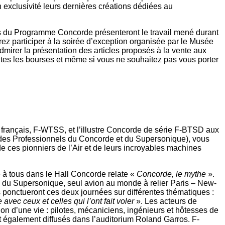
 exclusivité leurs dernières créations dédiées au
ns du Programme Concorde présenteront le travail mené durant
rez participer à la soirée d’exception organisée par le Musée
dmirer la présentation des articles proposés à la vente aux
outes les bourses et même si vous ne souhaitez pas vous porter
 français, F-WTSS, et l’illustre Concorde de série F-BTSD aux
 des Professionnels du Concorde et du Supersonique), vous
de ces pionniers de l’Air et de leurs incroyables machines
e à tous dans le Hall Concorde relate «
Concorde, le mythe
».
de du Supersonique, seul avion au monde à relier Paris – New-
s ponctueront ces deux journées sur différentes thématiques :
ec ceux et celles qui l’ont fait voler
». Les acteurs de
vion d’une vie : pilotes, mécaniciens, ingénieurs et hôtesses de
nt également diffusés dans l’auditorium Roland Garros. F-