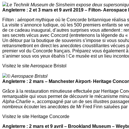
Le Technik Museum de Sinsheim expose deux supersoniques
Angleterre : 2 et 3 mars et 9 avril 2019 – Filton- Aerospace 
Filton : aéroport mythique où le Concorde britannique réalis
La visite s’annonce ludique, où les 500 premiers enfants se ver
de ce cadeau inaugural, d’autres surprises vous attendent : r
ses secrets vécus avec Concord (entretenons la légende du «
Un détour par la boutique de souvenirs s’impose si vous souhai
retransmettront en direct les anecdotes croustillantes vécues p
premier vol du Concorde français. Préparez vous également à f
s’animer sous vos yeux ébahis ! Ce musée est un lieu inconto
Visitez le site Aerospace Bristol
© Aerospace Bristol
Angleterre : 2 mars – Manchester Airport- Heritage Conco
Grâce à la restauration minutieuse effectuée par Heritage Con
remarquable qui vous permet de découvrir le mécanisme minutie
Alpha-Charlie
», accompagné par un de ses illustres passagers
nombreux écouter les anecdotes de Mr Fred Finn saluées par le
Visitez le site Heritage Concorde
Angleterre : 2 mars et 9 avril – Brookland Museum – Weyb