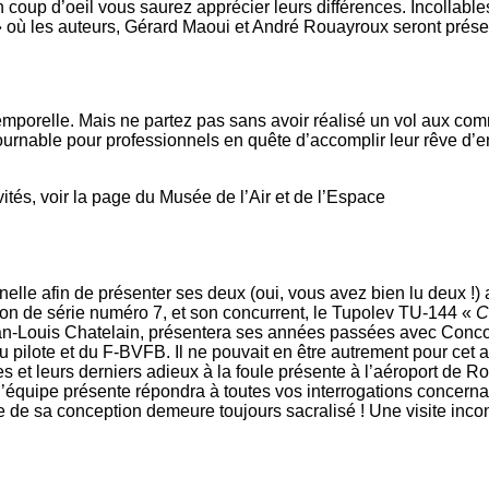
up d’oeil vous saurez apprécier leurs différences. Incollables 
» où les auteurs, Gérard Maoui et André Rouayroux seront présen
temporelle. Mais ne partez pas sans avoir réalisé un vol aux co
ontournable pour professionnels en quête d’accomplir leur rêve 
vités, voir la page du Musée de l’Air et de l’Espace
nelle afin de présenter ses deux (oui, vous avez bien lu deux
n de série numéro 7, et son concurrent, le Tupolev TU-144 «
C
-Louis Chatelain, présentera ses années passées avec Concord
 pilote et du F-BVFB. Il ne pouvait en être autrement pour cet a
s et leurs derniers adieux à la foule présente à l’aéroport de R
l’équipe présente répondra à toutes vos interrogations concern
re de sa conception demeure toujours sacralisé ! Une visite inc