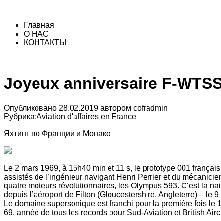
Главная
О НАС
КОНТАКТЫ
Joyeux anniversaire F-WTSS 
Опубликовано
28.02.2019
автором
cofradmin
Рубрика:
Aviation d'affaires en France
Яхтинг во Франции и Монако
Le 2 mars 1969, à 15h40 min et 11 s, le prototype 001 frança
assistés de l’ingénieur navigant Henri Perrier et du mécanicie
quatre moteurs révolutionnaires, les Olympus 593. C’est la n
depuis l’aéroport de Filton (Gloucestershire, Angleterre) – le
Le domaine supersonique est franchi pour la première fois le 1
69, année de tous les records pour Sud-Aviation et British Airc