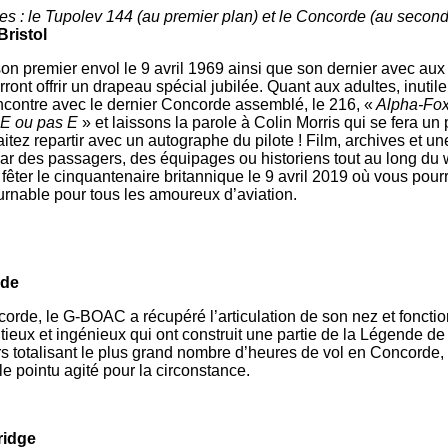
 : le Tupolev 144 (au premier plan) et le Concorde (au seco
Bristol
a son premier envol le 9 avril 1969 ainsi que son dernier ave
ront offrir un drapeau spécial jubilée. Quant aux adultes, inutil
encontre avec le dernier Concorde assemblé, le 216, «
Alpha-Fox
E ou pas E
» et laissons la parole à Colin Morris qui se fera un
tez repartir avec un autographe du pilote ! Film, archives et u
ar des passagers, des équipages ou historiens tout au long du we
êter le cinquantenaire britannique le 9 avril 2019 où vous pour
urnable pour tous les amoureux d’aviation.
rde
corde, le G-BOAC a récupéré l’articulation de son nez et foncti
ux et ingénieux qui ont construit une partie de la Légende de Co
 totalisant le plus grand nombre d’heures de vol en Concorde, v
 pointu agité pour la circonstance.
ridge