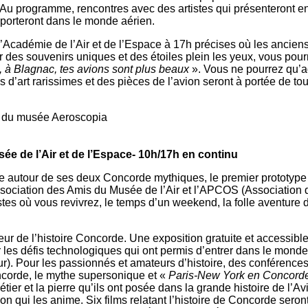
Au programme, rencontres avec des artistes qui présenteront en
nsporteront dans le monde aérien.
l’Académie de l’Air et de l’Espace à 17h précises où les ancie
r des souvenirs uniques et des étoiles plein les yeux, vous pour
 à Blagnac, tes avions sont plus beaux
». Vous ne pourrez qu’a
s d’art rarissimes et des pièces de l’avion seront à portée de t
te du musée Aeroscopia
ée de l’Air et de l’Espace- 10h/17h en continu
ie autour de ses deux Concorde mythiques, le premier prototype
sociation des Amis du Musée de l’Air et l’APCOS (Association
stes où vous revivrez, le temps d’un weekend, la folle aventure 
eur de l’histoire Concorde. Une exposition gratuite et accessibl
r les défis technologiques qui ont permis d’entrer dans le mon
our). Pour les passionnés et amateurs d’histoire, des conférence
ncorde, le mythe supersonique et «
Paris-New York en Concorde av
tier et la pierre qu’ils ont posée dans la grande histoire de l’A
on qui les anime. Six films relatant l’histoire de Concorde sero