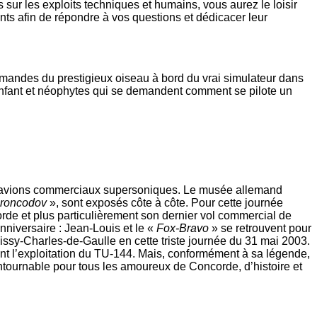
sur les exploits techniques et humains, vous aurez le loisir
ts afin de répondre à vos questions et dédicacer leur
mmandes du prestigieux oiseau à bord du vrai simulateur dans
d’enfant et néophytes qui se demandent comment se pilote un
 !) avions commerciaux supersoniques. Le musée allemand
roncodov
», sont exposés côte à côte. Pour cette journée
e et plus particulièrement son dernier vol commercial de
nniversaire : Jean-Louis et le «
Fox-Bravo
» se retrouvent pour
oissy-Charles-de-Gaulle en cette triste journée du 31 mai 2003.
ant l’exploitation du TU-144. Mais, conformément à sa légende,
ontournable pour tous les amoureux de Concorde, d’histoire et