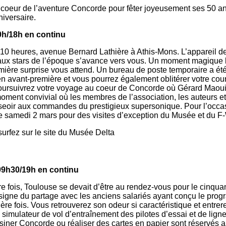
coeur de l’aventure Concorde pour fêter joyeusement ses 50 ans 
iversaire.
0h/18h en continu
e 10 heures, avenue Bernard Lathière à Athis-Mons. L’appareil 
ée aux stars de l’époque s’avance vers vous. Un moment magiqu
ère surprise vous attend. Un bureau de poste temporaire a été i
n avant-première et vous pourrez également oblitérer votre cou
 poursuivrez votre voyage au coeur de Concorde où Gérard Maou
oment convivial où les membres de l’association, les auteurs
seoir aux commandes du prestigieux supersonique. Pour l’occasi
le samedi 2 mars pour des visites d’exception du Musée et du 
surfez sur le site du Musée Delta
09h30/19h en continu
e fois, Toulouse se devait d’être au rendez-vous pour le cinqu
signe du partage avec les anciens salariés ayant conçu le pro
re fois. Vous retrouverez son odeur si caractéristique et entrer
simulateur de vol d’entraînement des pilotes d’essai et de ligne.
siner Concorde ou réaliser des cartes en papier sont réservés a