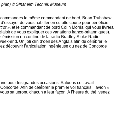
nd plan) © Sinsheim Technik Museum
c aux commandes le même commandant de bord, Brian Trubshaw.
e d’essayer de vous habiller en culotte courte pour bénéficier
trot
», et le commandant de bord Colin Morris, qui vous livrera
 plaisir de vous expliquer ces variations franco-britanniques).
ne émission en continu de la radio Bradley Stoke Radio
ek-end. Un joli clin d’oeil des Anglais afin de célébrer le
rez découvrir l’articulation ingénieuse du nez de Concorde
onne pour les grandes occasions. Saluons ce travail
ncorde. Afin de célébrer le premier vol français, l’avion «
ous salueront, chacun à leur façon. A l’heure du thé, venez