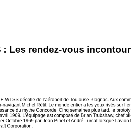
: Les rendez-vous incontourn
is F-WTSS décolle de l’aéroport de Toulouse-Blagnac. Aux comm
n-navigant Michel Rétif. Le monde entier a les yeux rivés sur l’
aissance du mythe Concorde. Cinq semaines plus tard, le proto
 9 avril 1969. L’équipage est composé de Brian Trubshaw, chef pi
er Octobre 1969 par Jean Pinet et André Turcat lorsque l’avion f
raft Corporation.