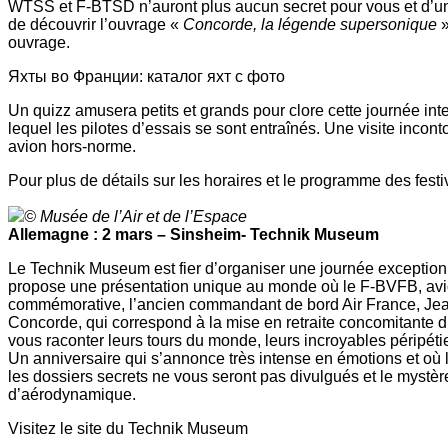
WTSS et F-BTSD n’auront plus aucun secret pour vous et d’un co
de découvrir l’ouvrage «
Concorde, la légende supersonique
ouvrage.
Яхты во Франции: каталог яхт с фото
Un quizz amusera petits et grands pour clore cette journée in
lequel les pilotes d’essais se sont entraînés. Une visite inc
avion hors-norme.
Pour plus de détails sur les horaires et le programme des festi
© Musée de l’Air et de l’Espace
Allemagne : 2 mars – Sinsheim- Technik Museum
Le Technik Museum est fier d’organiser une journée exception
propose une présentation unique au monde où le F-BVFB, avio
commémorative, l’ancien commandant de bord Air France, Jean
Concorde, qui correspond à la mise en retraite concomitante du
vous raconter leurs tours du monde, leurs incroyables péripétie
Un anniversaire qui s’annonce très intense en émotions et où 
les dossiers secrets ne vous seront pas divulgués et le mystè
d’aérodynamique.
Visitez le site du Technik Museum