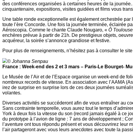
des conférences organisées à certaines heures de la journée. 
cinquantenaire, expositions, visites guidées et films vous tra
Une table ronde exceptionnelle est également orchestrée par 
toute l’ère Concorde. Une fois la journée terminée, éclairée pa
Aéroscopia. Comme le chante Claude Nougaro, «
Ô Toulouse,
enchères prévue à partir de 21h. De prestigieux objets, oeuvre
acquéreur, la soirée s’annonce grandiose et festive.
Pour plus de renseignements, n’hésitez pas à consulter le si
© Johanna Senpau
France : Week-end des 2 et 3 mars – Paris-Le Bourget- Mus
Le Musée de l’Air et de l’Espace organise un week-end de fol
nombreux records de vitesse. En association avec l’AAMA (As
irez de surprise en surprise lors de ces deux journées surréali
volantes.
Diverses activités se succéderont afin de vous entraîner au co
Sans contrainte temporelle, vous aurez tout le temps d’admire
York à deux fois la vitesse du son (record jamais égalé à ce j
du prototype à l’avion de ligne : 7 ans de développement ; Co
l’aventure ont tous répondu présent et vous découvrirez leur mé
l’air partageront avec vous leurs anecdotes avec toute la passi