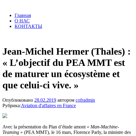
Главная
О НАС
КОНТАКТЫ
Jean-Michel Hermer (Thales) :
« L’objectif du PEA MMT est
de maturer un écosystème et
que celui-ci vive. »
Опубликовано
28.02.2019
автором
cofradmin
Рубрика:
Aviation d'affaires en France
Avec la présentation du Plan d’étude amont «
Man-Machine-
Teaming
» (PEA MMT), le 16 mars, Florence Parly, la ministre des