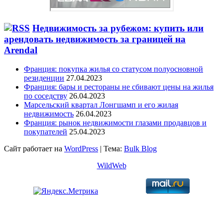
Недвижимость за рубежом: купить или
арендовать недвижимость за границей на
Arendal
Франция: покупка жилья со статусом полуосновной
резиденции
27.04.2023
Франция: бары и рестораны не сбивают цены на жилья
по соседству
26.04.2023
Марсельский квартал Лонгшамп и его жилая
недвижимость
26.04.2023
Франция: рынок недвижимости глазами продавцов и
покупателей
25.04.2023
Сайт работает на
WordPress
|
Тема:
Bulk Blog
WildWeb