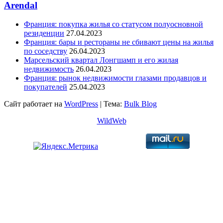
Arendal
Франция: покупка жилья со статусом полуосновной
резиденции
27.04.2023
Франция: бары и рестораны не сбивают цены на жилья
по соседству
26.04.2023
Марсельский квартал Лонгшамп и его жилая
недвижимость
26.04.2023
Франция: рынок недвижимости глазами продавцов и
покупателей
25.04.2023
Сайт работает на
WordPress
|
Тема:
Bulk Blog
WildWeb