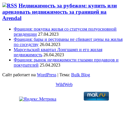
Недвижимость за рубежом: купить или
арендовать недвижимость за границей на
Arendal
Франция: покупка жилья со статусом полуосновной
резиденции
27.04.2023
Франция: бары и рестораны не сбивают цены на жилья
по соседству
26.04.2023
Марсельский квартал Лонгшамп и его жилая
недвижимость
26.04.2023
Франция: рынок недвижимости глазами продавцов и
покупателей
25.04.2023
Сайт работает на
WordPress
|
Тема:
Bulk Blog
WildWeb