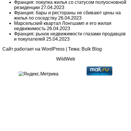
Франция: покупка жилья со статусом полуосновной
резиденции
27.04.2023
Франция: бары и рестораны не сбивают цены на
жилья по соседству
26.04.2023
Марсельский квартал Лонгшамп и его жилая
недвижимость
26.04.2023
Франция: рынок недвижимости глазами продавцов
и покупателей
25.04.2023
Сайт работает на
WordPress
|
Тема:
Bulk Blog
WildWeb