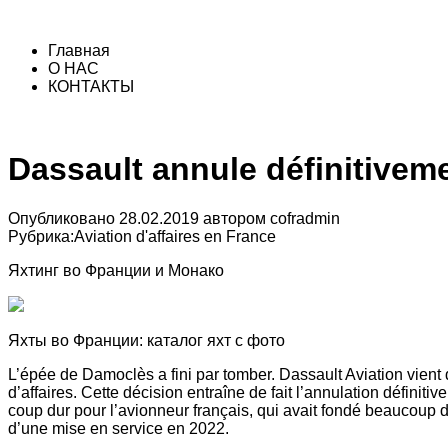
Главная
О НАС
КОНТАКТЫ
Dassault annule définitivem
Опубликовано
28.02.2019
автором
cofradmin
Рубрика:
Aviation d'affaires en France
Яхтинг во Франции и Монако
Яхты во Франции: каталог яхт с фото
L’épée de Damoclès a fini par tomber. Dassault Aviation vient d
d’affaires. Cette décision entraîne de fait l’annulation défini
coup dur pour l’avionneur français, qui avait fondé beaucoup
d’une mise en service en 2022.