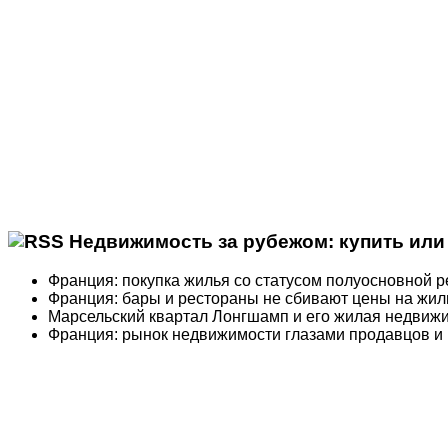
Недвижимость за рубежом: купить или 
Франция: покупка жилья со статусом полуосновной 
Франция: бары и рестораны не сбивают цены на жил
Марсельский квартал Лонгшамп и его жилая недвиж
Франция: рынок недвижимости глазами продавцов и