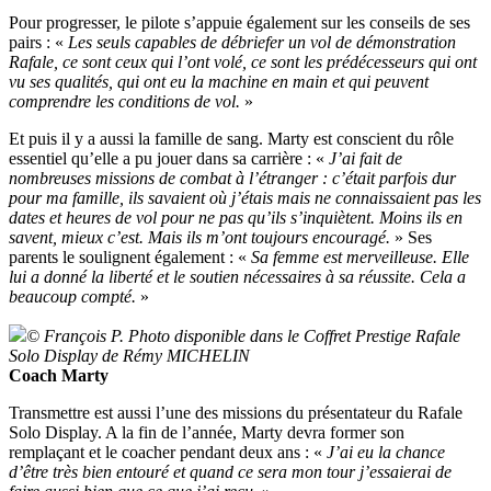
Pour progresser, le pilote s’appuie également sur les conseils de ses
pairs : «
Les seuls capables de débriefer un vol de démonstration
Rafale, ce sont ceux qui l’ont volé, ce sont les prédécesseurs qui ont
vu ses qualités, qui ont eu la machine en main et qui peuvent
comprendre les conditions de vol.
»
Et puis il y a aussi la famille de sang. Marty est conscient du rôle
essentiel qu’elle a pu jouer dans sa carrière : «
J’ai fait de
nombreuses missions de combat à l’étranger : c’était parfois dur
pour ma famille, ils savaient où j’étais mais ne connaissaient pas les
dates et heures de vol pour ne pas qu’ils s’inquiètent. Moins ils en
savent, mieux c’est. Mais ils m’ont toujours encouragé.
» Ses
parents le soulignent également : «
Sa femme est merveilleuse. Elle
lui a donné la liberté et le soutien nécessaires à sa réussite. Cela a
beaucoup compté.
»
© François P. Photo disponible dans le Coffret Prestige Rafale
Solo Display de Rémy MICHELIN
Coach Marty
Transmettre est aussi l’une des missions du présentateur du Rafale
Solo Display. A la fin de l’année, Marty devra former son
remplaçant et le coacher pendant deux ans : «
J’ai eu la chance
d’être très bien entouré et quand ce sera mon tour j’essaierai de