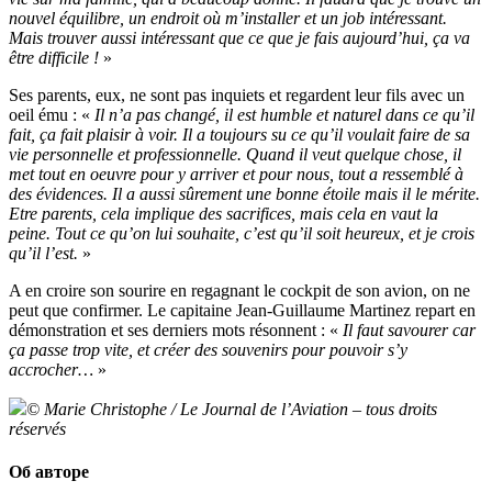
nouvel équilibre, un endroit où m’installer et un job intéressant.
Mais trouver aussi intéressant que ce que je fais aujourd’hui, ça va
être difficile !
»
Ses parents, eux, ne sont pas inquiets et regardent leur fils avec un
oeil ému : «
Il n’a pas changé, il est humble et naturel dans ce qu’il
fait, ça fait plaisir à voir. Il a toujours su ce qu’il voulait faire de sa
vie personnelle et professionnelle. Quand il veut quelque chose, il
met tout en oeuvre pour y arriver et pour nous, tout a ressemblé à
des évidences. Il a aussi sûrement une bonne étoile mais il le mérite.
Etre parents, cela implique des sacrifices, mais cela en vaut la
peine. Tout ce qu’on lui souhaite, c’est qu’il soit heureux, et je crois
qu’il l’est.
»
A en croire son sourire en regagnant le cockpit de son avion, on ne
peut que confirmer. Le capitaine Jean-Guillaume Martinez repart en
démonstration et ses derniers mots résonnent : «
Il faut savourer car
ça passe trop vite, et créer des souvenirs pour pouvoir s’y
accrocher…
»
© Marie Christophe / Le Journal de l’Aviation – tous droits
réservés
Об авторе