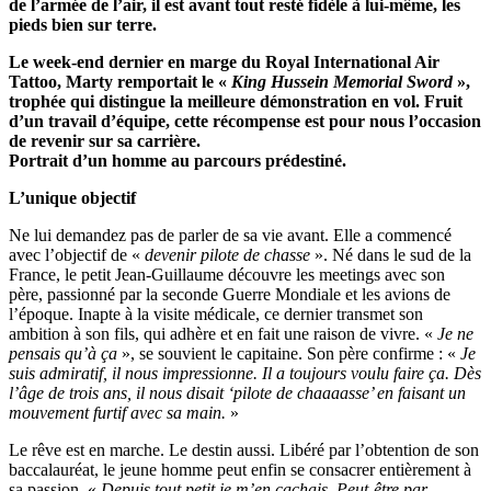
de l’armée de l’air, il est avant tout resté fidèle à lui-même, les
pieds bien sur terre.
Le week-end dernier en marge du Royal International Air
Tattoo, Marty remportait le «
King Hussein Memorial Sword
»,
trophée qui distingue la meilleure démonstration en vol. Fruit
d’un travail d’équipe, cette récompense est pour nous l’occasion
de revenir sur sa carrière.
Portrait d’un homme au parcours prédestiné.
L’unique objectif
Ne lui demandez pas de parler de sa vie avant. Elle a commencé
avec l’objectif de «
devenir pilote de chasse
». Né dans le sud de la
France, le petit Jean-Guillaume découvre les meetings avec son
père, passionné par la seconde Guerre Mondiale et les avions de
l’époque. Inapte à la visite médicale, ce dernier transmet son
ambition à son fils, qui adhère et en fait une raison de vivre. «
Je ne
pensais qu’à ça
», se souvient le capitaine. Son père confirme : «
Je
suis admiratif, il nous impressionne. Il a toujours voulu faire ça. Dès
l’âge de trois ans, il nous disait ‘pilote de chaaaasse’ en faisant un
mouvement furtif avec sa main.
»
Le rêve est en marche. Le destin aussi. Libéré par l’obtention de son
baccalauréat, le jeune homme peut enfin se consacrer entièrement à
sa passion. «
Depuis tout petit je m’en cachais. Peut-être par