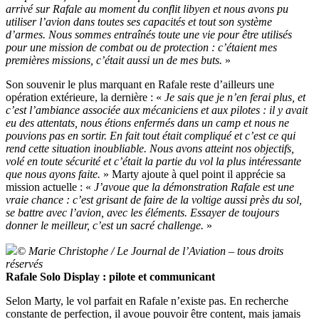
arrivé sur Rafale au moment du conflit libyen et nous avons pu
utiliser l’avion dans toutes ses capacités et tout son système
d’armes. Nous sommes entraînés toute une vie pour être utilisés
pour une mission de combat ou de protection : c’étaient mes
premières missions, c’était aussi un de mes buts.
»
Son souvenir le plus marquant en Rafale reste d’ailleurs une
opération extérieure, la dernière : «
Je sais que je n’en ferai plus, et
c’est l’ambiance associée aux mécaniciens et aux pilotes : il y avait
eu des attentats, nous étions enfermés dans un camp et nous ne
pouvions pas en sortir. En fait tout était compliqué et c’est ce qui
rend cette situation inoubliable. Nous avons atteint nos objectifs,
volé en toute sécurité et c’était la partie du vol la plus intéressante
que nous ayons faite.
» Marty ajoute à quel point il apprécie sa
mission actuelle : «
J’avoue que la démonstration Rafale est une
vraie chance : c’est grisant de faire de la voltige aussi près du sol,
se battre avec l’avion, avec les éléments. Essayer de toujours
donner le meilleur, c’est un sacré challenge.
»
© Marie Christophe / Le Journal de l’Aviation – tous droits
réservés
Rafale Solo Display : pilote et communicant
Selon Marty, le vol parfait en Rafale n’existe pas. En recherche
constante de perfection, il avoue pouvoir être content, mais jamais