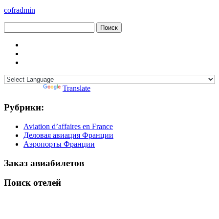
cofradmin
Найти:
Powered by
Translate
Рубрики:
Aviation d’affaires en France
Деловая авиация Франции
Аэропорты Франции
Заказ авиабилетов
Поиск отелей