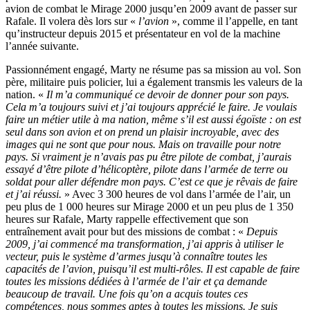
avion de combat le Mirage 2000 jusqu’en 2009 avant de passer sur
Rafale. Il volera dès lors sur «
l’avion
», comme il l’appelle, en tant
qu’instructeur depuis 2015 et présentateur en vol de la machine
l’année suivante.
Passionnément engagé, Marty ne résume pas sa mission au vol. Son
père, militaire puis policier, lui a également transmis les valeurs de la
nation. «
Il m’a communiqué ce devoir de donner pour son pays.
Cela m’a toujours suivi et j’ai toujours apprécié le faire. Je voulais
faire un métier utile à ma nation, même s’il est aussi égoïste : on est
seul dans son avion et on prend un plaisir incroyable, avec des
images qui ne sont que pour nous. Mais on travaille pour notre
pays. Si vraiment je n’avais pas pu être pilote de combat, j’aurais
essayé d’être pilote d’hélicoptère, pilote dans l’armée de terre ou
soldat pour aller défendre mon pays. C’est ce que je rêvais de faire
et j’ai réussi.
» Avec 3 300 heures de vol dans l’armée de l’air, un
peu plus de 1 000 heures sur Mirage 2000 et un peu plus de 1 350
heures sur Rafale, Marty rappelle effectivement que son
entraînement avait pour but des missions de combat : «
Depuis
2009, j’ai commencé ma transformation, j’ai appris à utiliser le
vecteur, puis le système d’armes jusqu’à connaître toutes les
capacités de l’avion, puisqu’il est multi-rôles. Il est capable de faire
toutes les missions dédiées à l’armée de l’air et ça demande
beaucoup de travail. Une fois qu’on a acquis toutes ces
compétences, nous sommes aptes à toutes les missions. Je suis