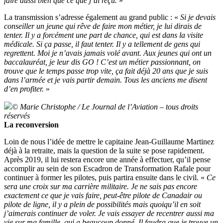
faire aussi bien que ce que j’ai reçu.
»
La transmission s’adresse également au grand public : «
Si je devais
conseiller un jeune qui rêve de faire mon métier, je lui dirais de
tenter. Il y a forcément une part de chance, qui est dans la visite
médicale. Si ça passe, il faut tenter. Il y a tellement de gens qui
regrettent. Moi je n’avais jamais volé avant. Aux jeunes qui ont un
baccalauréat, je leur dis GO ! C’est un métier passionnant, on
trouve que le temps passe trop vite, ça fait déjà 20 ans que je suis
dans l’armée et je vais partir demain. Tous les anciens me disent
d’en profiter.
»
© Marie Christophe / Le Journal de l’Aviation – tous droits
réservés
La reconversion
Loin de nous l’idée de mettre le capitaine Jean-Guillaume Martinez
déjà à la retraite, mais la question de la suite se pose rapidement.
Après 2019, il lui restera encore une année à effectuer, qu’il pense
accomplir au sein de son Escadron de Transformation Rafale pour
continuer à former les pilotes, puis partira ensuite dans le civil. «
Ce
sera une croix sur ma carrière militaire. Je ne sais pas encore
exactement ce que je vais faire, peut-être pilote de Canadair ou
pilote de ligne, il y a plein de possibilités mais quoiqu’il en soit
j’aimerais continuer de voler. Je vais essayer de recentrer aussi ma
vie sur ma famille, qui a beaucoup donné. Il faudra que je trouve un