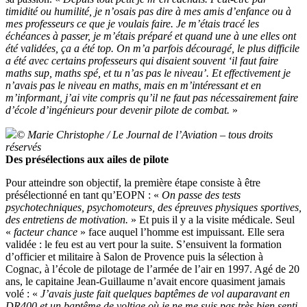
timidité ou humilité, je n’osais pas dire à mes amis d’enfance ou à
mes professeurs ce que je voulais faire. Je m’étais tracé les
échéances à passer, je m’étais préparé et quand une à une elles ont
été validées, ça a été top. On m’a parfois découragé, le plus difficile
a été avec certains professeurs qui disaient souvent ‘il faut faire
maths sup, maths spé, et tu n’as pas le niveau’. Et effectivement je
n’avais pas le niveau en maths, mais en m’intéressant et en
m’informant, j’ai vite compris qu’il ne faut pas nécessairement faire
d’école d’ingénieurs pour devenir pilote de combat.
»
© Marie Christophe / Le Journal de l’Aviation – tous droits
réservés
Des présélections aux ailes de pilote
Pour atteindre son objectif, la première étape consiste à être
présélectionné en tant qu’EOPN : «
On passe des tests
psychotechniques, psychomoteurs, des épreuves physiques sportives,
des entretiens de motivation.
» Et puis il y a la visite médicale. Seul
«
facteur chance
» face auquel l’homme est impuissant. Elle sera
validée : le feu est au vert pour la suite. S’ensuivent la formation
d’officier et militaire à Salon de Provence puis la sélection à
Cognac, à l’école de pilotage de l’armée de l’air en 1997. Agé de 20
ans, le capitaine Jean-Guillaume n’avait encore quasiment jamais
volé : «
J’avais juste fait quelques baptêmes de vol auparavant en
DR400 et un baptême de voltige où je ne me suis pas très bien senti.