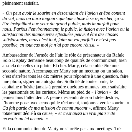
pleinement satisfait.
«
On peut avoir le sourire en descendant de l’avion et être content
du vol, mais on aura toujours quelque chose à se reprocher, ça va
être insignifiant aux yeux du grand public, mais imparfait pour
nous. Parfois l’environnement, le public, la fusion avec l’avion ou la
satisfaction des manoeuvres effectuées peuvent être des choses
satisfaisantes, mais c’est tout, faire un vol parfait ce n’est pas
possible, en tout cas moi je n’ai pas encore réussi.
»
Ambassadeur de l’armée de l’air, le rôle de présentateur du Rafale
Solo Display demande beaucoup de qualités de communicant, bien
au-delà de celles du pilote. Et chez Marty, cela semble être une
seconde nature. Accompagner Marty sur un meeting ou un salon,
c’est s’arrêter tous les dix mètres pour répondre à une question, faire
une photo, signer un autographe. Sollicité de toutes parts, le
capitaine n’hésite jamais à prendre quelques minutes pour satisfaire
les passionnés ou les curieux. Même au pied de «
l’avion
», de
jeunes fans l’attendent. A peine descendu de son fidèle destrier,
l’homme pose avec ceux qui le réclament, toujours avec le sourire. «
Ca fait partie de ma mission de communicant
», affirme Marty,
totalement dédié à sa cause, «
et c’est aussi un vrai plaisir de
recevoir un tel accueil.
»
Et la communication de Marty ne s’arrête pas aux meetings. Très