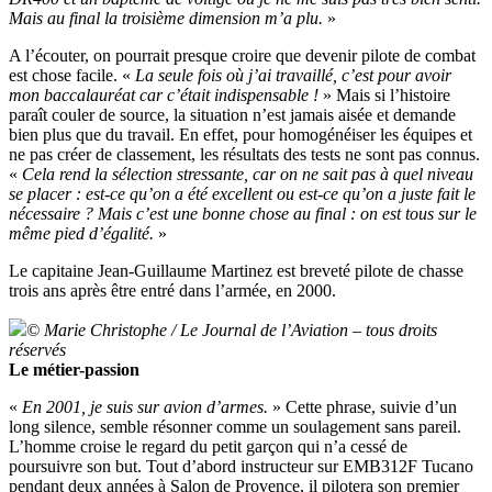
Mais au final la troisième dimension m’a plu.
»
A l’écouter, on pourrait presque croire que devenir pilote de combat
est chose facile. «
La seule fois où j’ai travaillé, c’est pour avoir
mon baccalauréat car c’était indispensable !
» Mais si l’histoire
paraît couler de source, la situation n’est jamais aisée et demande
bien plus que du travail. En effet, pour homogénéiser les équipes et
ne pas créer de classement, les résultats des tests ne sont pas connus.
«
Cela rend la sélection stressante, car on ne sait pas à quel niveau
se placer : est-ce qu’on a été excellent ou est-ce qu’on a juste fait le
nécessaire ? Mais c’est une bonne chose au final : on est tous sur le
même pied d’égalité.
»
Le capitaine Jean-Guillaume Martinez est breveté pilote de chasse
trois ans après être entré dans l’armée, en 2000.
© Marie Christophe / Le Journal de l’Aviation – tous droits
réservés
Le métier-passion
«
En 2001, je suis sur avion d’armes.
» Cette phrase, suivie d’un
long silence, semble résonner comme un soulagement sans pareil.
L’homme croise le regard du petit garçon qui n’a cessé de
poursuivre son but. Tout d’abord instructeur sur EMB312F Tucano
pendant deux années à Salon de Provence, il pilotera son premier