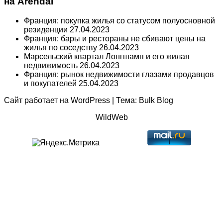
на Arendal
Франция: покупка жилья со статусом полуосновной
резиденции
27.04.2023
Франция: бары и рестораны не сбивают цены на
жилья по соседству
26.04.2023
Марсельский квартал Лонгшамп и его жилая
недвижимость
26.04.2023
Франция: рынок недвижимости глазами продавцов
и покупателей
25.04.2023
Сайт работает на
WordPress
|
Тема:
Bulk Blog
WildWeb