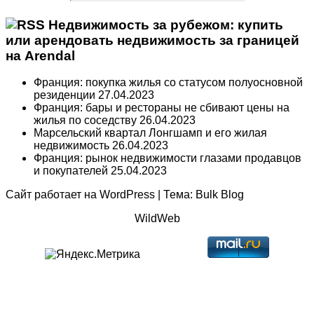
Недвижимость за рубежом: купить
или арендовать недвижимость за границей
на Arendal
Франция: покупка жилья со статусом полуосновной
резиденции
27.04.2023
Франция: бары и рестораны не сбивают цены на
жилья по соседству
26.04.2023
Марсельский квартал Лонгшамп и его жилая
недвижимость
26.04.2023
Франция: рынок недвижимости глазами продавцов
и покупателей
25.04.2023
Сайт работает на
WordPress
|
Тема:
Bulk Blog
WildWeb