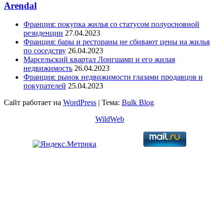
Arendal
Франция: покупка жилья со статусом полуосновной
резиденции
27.04.2023
Франция: бары и рестораны не сбивают цены на жилья
по соседству
26.04.2023
Марсельский квартал Лонгшамп и его жилая
недвижимость
26.04.2023
Франция: рынок недвижимости глазами продавцов и
покупателей
25.04.2023
Сайт работает на
WordPress
|
Тема:
Bulk Blog
WildWeb