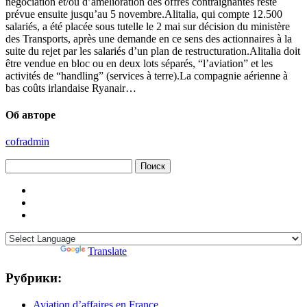
négociation et/ou d’amélioration des offres contraignantes reste
prévue ensuite jusqu’au 5 novembre.Alitalia, qui compte 12.500
salariés, a été placée sous tutelle le 2 mai sur décision du ministère
des Transports, après une demande en ce sens des actionnaires à la
suite du rejet par les salariés d’un plan de restructuration.Alitalia doit
être vendue en bloc ou en deux lots séparés, “l’aviation” et les
activités de “handling” (services à terre).La compagnie aérienne à
bas coûts irlandaise Ryanair…
Об авторе
cofradmin
Найти:
Powered by
Translate
Рубрики:
Aviation d’affaires en France