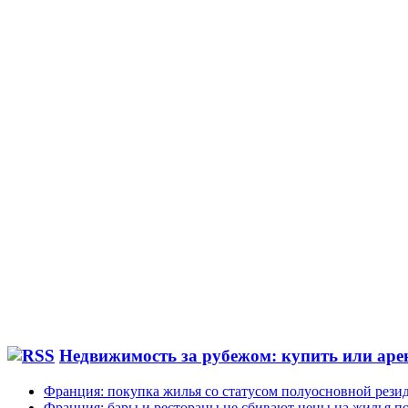
Недвижимость за рубежом: купить или аре
Франция: покупка жилья со статусом полуосновной рези
Франция: бары и рестораны не сбивают цены на жилья по