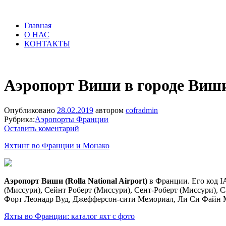
Главная
О НАС
КОНТАКТЫ
Аэропорт Виши в городе Виш
Опубликовано
28.02.2019
автором
cofradmin
Рубрика:
Аэропорты Франции
Оставить коментарий
Яхтинг во Франции и Монако
Аэропорт Виши (Rolla National Airport)
в Франции. Его код IA
(Миссури), Сейнт Роберт (Миссури), Сент-Роберт (Миссури), 
Форт Леонадр Вуд, Джефферсон-сити Мемориал, Ли Си Файн М
Яхты во Франции: каталог яхт с фото