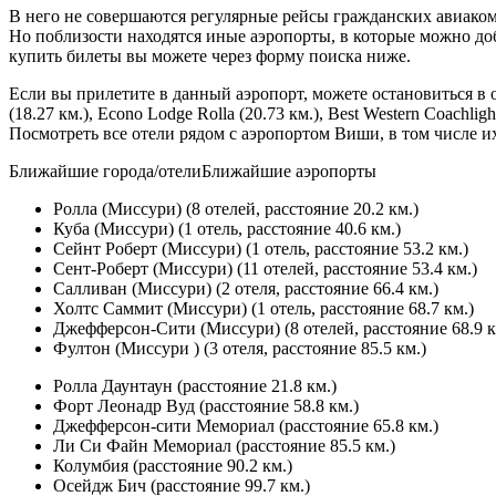
В него не совершаются регулярные рейсы гражданских авиаком
Но поблизости находятся иные аэропорты, в которые можно до
купить билеты вы можете через форму поиска ниже.
Если вы прилетите в данный аэропорт, можете остановиться в оте
(18.27 км.), Econo Lodge Rolla (20.73 км.), Best Western Coachlight 
Посмотреть все отели рядом с аэропортом Виши, в том числе их
Ближайшие города/отелиБлижайшие аэропорты
Ролла (Миссури) (8 отелей, расстояние 20.2 км.)
Куба (Миссури) (1 отель, расстояние 40.6 км.)
Сейнт Роберт (Миссури) (1 отель, расстояние 53.2 км.)
Сент-Роберт (Миссури) (11 отелей, расстояние 53.4 км.)
Салливан (Миссури) (2 отеля, расстояние 66.4 км.)
Холтс Саммит (Миссури) (1 отель, расстояние 68.7 км.)
Джефферсон-Сити (Миссури) (8 отелей, расстояние 68.9 к
Фултон (Миссури ) (3 отеля, расстояние 85.5 км.)
Ролла Даунтаун (расстояние 21.8 км.)
Форт Леонадр Вуд (расстояние 58.8 км.)
Джефферсон-сити Мемориал (расстояние 65.8 км.)
Ли Си Файн Мемориал (расстояние 85.5 км.)
Колумбия (расстояние 90.2 км.)
Осейдж Бич (расстояние 99.7 км.)