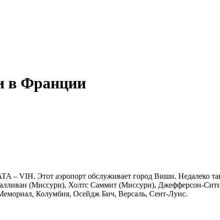
и в Франции
TA – VIH. Этот аэропорт обслуживает город Виши. Недалеко так
Салливан (Миссури), Холтс Саммит (Миссури), Джефферсон-Сити
емориал, Колумбия, Осейдж Бич, Версаль, Сент-Луис.