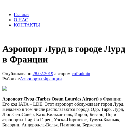
Главная
О НАС
КОНТАКТЫ
Аэропорт Лурд в городе Лурд
в Франции
Опубликовано
28.02.2019
автором
cofradmin
Рубрика:
Аэропорты Франции
Аэропорт Лурд (Tarbes Ossun Lourdes Airport)
в Франции.
Его код IATA – LDE. Этот аэропорт обслуживает город Лурд.
Недалеко в том числе располагаются города Одо, Тарб, Лурд,
Люс-Сен-Совёр, Казо-Вильконталь, Идрон, Бизано, По, и
аэропорты Пау, Ла Гарен, Уэска-Пиринэос, Тулуза-Бланьяк,
Биарриц, Андорра-ла-Велья, Памплона, Бержерак.