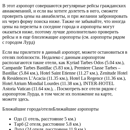
В этот аэропорт совершаются регулярные рейсы гражданских
авиакомпаний, и если вы хотите долететь в него, сможете
проверить цены на авиабилеты, и при желании забронировать
их через форму поиска ниже. Также не забывайте, что иногда
цены на перелеты в соседние города и аэропорты могут
оказаться ниже, поэтому лучше дополнительно проверить
рейсы и в еще близлежащие аэропорты (см. аэропорты рядом
с городом Лурд)
Если вы прилетите в данный аэропорт, можете остановиться в
отелях поблизости. Недалеко с данным аэропортом
располагаются такие отели, как Kyriad Tarbes Odos (5.04 км.),
Campanile Tarbes Bastillac (5.83 км.), Premiere Classe Tarbes –
Bastillac (5.84 км.), Hotel Saint Etienne (11.27 км.), Zenitude Hotel
& Residences L’Acacia (11.35 км.), Hotel La Regence (11.36 км.),
Hotel Atrium Mondial Lourdes (11.38 км.), INTER-HOTEL
Astoria Vatican (11.64 км.), . Посмотреть все отели рядом с
аэропортом Лурда, в том числе их положение на карте,
можете здесь.
Ближайшие города/отелиБлижайшие аэропорты
Одо (1 отель, расстояние 5 км.)
Тарб (2 отеля, расстояние 5.8 км.)
Лурд (24 отеля, расстояние 11.9 км.)