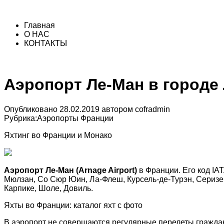
Главная
О НАС
КОНТАКТЫ
Аэропорт Ле-Ман в городе
Опубликовано
28.02.2019
автором
cofradmin
Рубрика:
Аэропорты Франции
Яхтинг во Франции и Монако
Аэропорт Ле-Ман (Arnage Airport)
в Франции. Его код IA
Мюлзан, Со Сюр Юин, Ла-Флеш, Курсель-де-Турэн, Серизе 
Карпике, Шоле, Довиль.
Яхты во Франции: каталог яхт с фото
В аэропорт не совершаются регулярные перелеты граждан