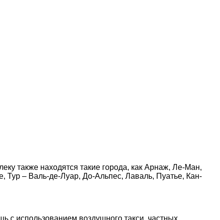
еку также находятся такие города, как Арнаж, Ле-Ман,
Тур – Валь-де-Луар, До-Альпес, Лаваль, Пуатье, Кан-
шь с использованием воздушного такси, частных