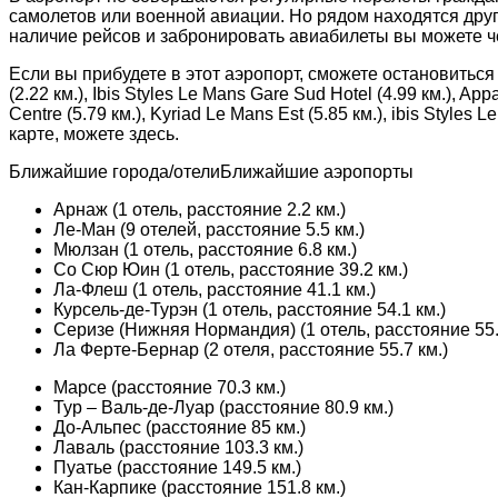
самолетов или военной авиации. Но рядом находятся дру
наличие рейсов и забронировать авиабилеты вы можете ч
Если вы прибудете в этот аэропорт, сможете остановиться
(2.22 км.), Ibis Styles Le Mans Gare Sud Hotel (4.99 км.), App
Centre (5.79 км.), Kyriad Le Mans Est (5.85 км.), ibis Styl
карте, можете здесь.
Ближайшие города/отелиБлижайшие аэропорты
Арнаж (1 отель, расстояние 2.2 км.)
Ле-Ман (9 отелей, расстояние 5.5 км.)
Мюлзан (1 отель, расстояние 6.8 км.)
Со Сюр Юин (1 отель, расстояние 39.2 км.)
Ла-Флеш (1 отель, расстояние 41.1 км.)
Курсель-де-Турэн (1 отель, расстояние 54.1 км.)
Серизе (Нижняя Нормандия) (1 отель, расстояние 55.
Ла Ферте-Бернар (2 отеля, расстояние 55.7 км.)
Марсе (расстояние 70.3 км.)
Тур – Валь-де-Луар (расстояние 80.9 км.)
До-Альпес (расстояние 85 км.)
Лаваль (расстояние 103.3 км.)
Пуатье (расстояние 149.5 км.)
Кан-Карпике (расстояние 151.8 км.)