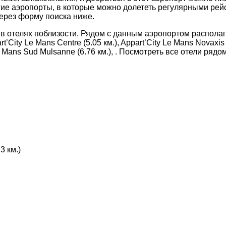
гие аэропорты, в которые можно долететь регулярными рей
ерез форму поиска ниже.
 в отелях поблизости. Рядом с данным аэропортом располага
art’City Le Mans Centre (5.05 км.), Appart’City Le Mans Novaxis
es Le Mans Sud Mulsanne (6.76 км.), . Посмотреть все отели р
3 км.)