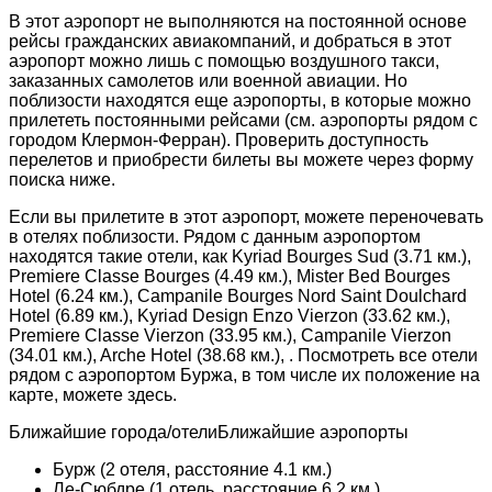
В этот аэропорт не выполняются на постоянной основе
рейсы гражданских авиакомпаний, и добраться в этот
аэропорт можно лишь с помощью воздушного такси,
заказанных самолетов или военной авиации. Но
поблизости находятся еще аэропорты, в которые можно
прилететь постоянными рейсами (см. аэропорты рядом с
городом Клермон-Ферран). Проверить доступность
перелетов и приобрести билеты вы можете через форму
поиска ниже.
Если вы прилетите в этот аэропорт, можете переночевать
в отелях поблизости. Рядом с данным аэропортом
находятся такие отели, как Kyriad Bourges Sud (3.71 км.),
Premiere Classe Bourges (4.49 км.), Mister Bed Bourges
Hotel (6.24 км.), Campanile Bourges Nord Saint Doulchard
Hotel (6.89 км.), Kyriad Design Enzo Vierzon (33.62 км.),
Premiere Classe Vierzon (33.95 км.), Campanile Vierzon
(34.01 км.), Arche Hotel (38.68 км.), . Посмотреть все отели
рядом с аэропортом Буржа, в том числе их положение на
карте, можете здесь.
Ближайшие города/отелиБлижайшие аэропорты
Бурж (2 отеля, расстояние 4.1 км.)
Ле-Сюбдре (1 отель, расстояние 6.2 км.)