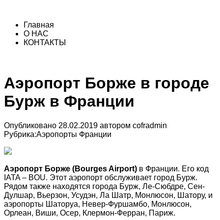
Главная
О НАС
КОНТАКТЫ
Аэропорт Борже в городе
Бурж в Франции
Опубликовано
28.02.2019
автором
cofradmin
Рубрика:
Аэропорты Франции
Аэропорт Борже (Bourges Airport)
в Франции. Его код
IATA – BOU. Этот аэропорт обслуживает город Бурж.
Рядом также находятся города Бурж, Ле-Сюбдре, Сен-
Дулшар, Вьерзон, Усудэн, Ла Шатр, Монлюсон, Шатору, и
аэропорты Шаторуа, Невер-Фуршамбо, Монлюсон,
Орлеан, Виши, Осер, Клермон-Ферран, Париж.