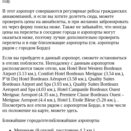
Пау.
В этот аэропорт совершаются регулярные рейсы гражданских
авиакомпаний, и если вы хотите долететь сюда, можете
проверить цены на авиабилеты, и при желании забронировать
их через форму поиска ниже. Также не забывайте, что иногда
цены на перелеты в соседние города и аэропорты могут
оказаться ниже, поэтому лучше дополнительно проверить
перелеты и в еще близлежащие аэропорты (см. аэропорты
рядом с городом Бордо)
Если вы прибудете в данный аэропорт, сможете остановиться
в отелях поблизости. Неподалеку с данным аэропортом
располагаются такие отели, как Hotel Best Western Bordeaux
Airport (3.13 км.), Comfort Hotel Bordeaux Merignac (3.54 км.),
P’tit Dej Hotel Bordeaux Aéroport (3.58 км.), Quality Suites
Bordeaux Airport and Spa (3.93 км.), Quality Suites Bordeaux
Aeroport and Spa (4.03 км.), Hotel Campanile Bordeaux Ouest
Merignac Aeroport (4.35 км.), Premiere Classe Bordeaux Ouest –
Merignac Aeroport (4.4 км.), Hotel L Etoile Bleue (5.26 км.), .
Посмотреть все отели рядом с аэропортом Бордо, в том числе
их положение на карте, можете здесь.
Ближайшие города/отелиБлижайшие аэропорты
Мериньяк (9 отелей, расстояние 4.2 км.)