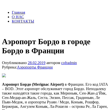
Главная
О НАС
КОНТАКТЫ
Аэропорт Бордо в городе
Бордо в Франции
Опубликовано
28.02.2019
автором
cofradmin
Рубрика:
Аэропорты Франции
Аэропорт Бордо (Merignac Airport)
в Франции. Его код IATA
– BOD. Этот аэропорт обслуживает город Бордо. Неподалеку
также находятся такие города, как Мериньяк, Сен-Жан-д’Йяк,
Сен-Медар-ан-Жаль, Сеста, Эизин, Пессак, Градиньян, Ле
Пьян-Медок, и аэропорты Руаян / Меди, Коньяк, Рошфор,
Бержерак, Ангулем Коньяк, Ла-Рошеля – острова Ре, Ла Гарен,