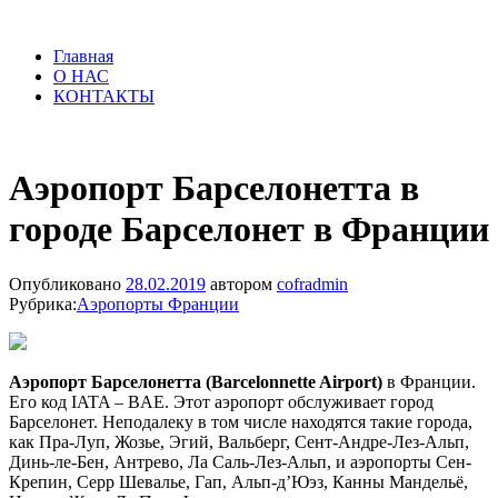
Главная
О НАС
КОНТАКТЫ
Аэропорт Барселонетта в
городе Барселонет в Франции
Опубликовано
28.02.2019
автором
cofradmin
Рубрика:
Аэропорты Франции
Аэропорт Барселонетта (Barcelonnette Airport)
в Франции.
Его код IATA – BAE. Этот аэропорт обслуживает город
Барселонет. Неподалеку в том числе находятся такие города,
как Пра-Луп, Жозье, Эгий, Вальберг, Сент-Андре-Лез-Альп,
Динь-ле-Бен, Антрево, Ла Саль-Лез-Альп, и аэропорты Сен-
Крепин, Серр Шевалье, Гап, Альп-д’Юэз, Канны Мандельё,