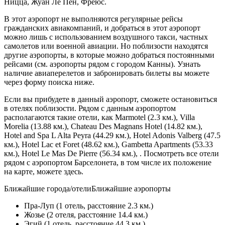
Ницца, Жуан Ле Пен, Фреюс.
В этот аэропорт не выполняются регулярные рейсы
гражданских авиакомпаний, и добраться в этот аэропорт
можно лишь с использованием воздушного такси, частных
самолетов или военной авиации. Но поблизости находятся
другие аэропорты, в которые можно добраться постоянными
рейсами (см. аэропорты рядом с городом Канны). Узнать
наличие авиаперелетов и забронировать билеты вы можете
через форму поиска ниже.
Если вы прибудете в данный аэропорт, сможете остановиться
в отелях поблизости. Рядом с данным аэропортом
располагаются такие отели, как Marmotel (2.3 км.), Villa
Morelia (13.88 км.), Chateau Des Magnans Hotel (14.82 км.),
Hotel and Spa L Alta Peyra (44.29 км.), Hotel Adonis Valberg (47.5
км.), Hotel Lac et Foret (48.62 км.), Gambetta Apartments (53.33
км.), Hotel Le Mas De Pierre (56.34 км.), . Посмотреть все отели
рядом с аэропортом Барселонета, в том числе их положение
на карте, можете здесь.
Ближайшие города/отелиБлижайшие аэропорты
Пра-Луп (1 отель, расстояние 2.3 км.)
Жозье (2 отеля, расстояние 14.4 км.)
Эгий (1 отель, расстояние 44.3 км.)