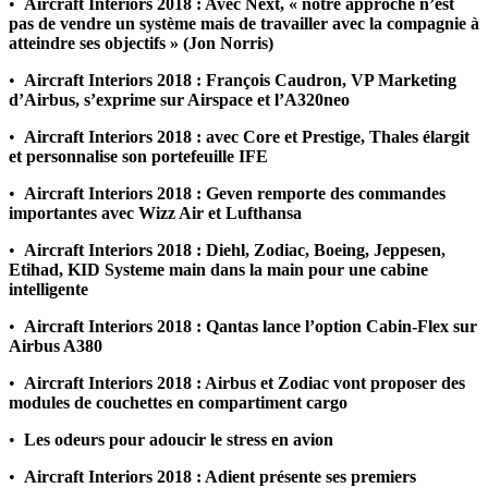
•
Aircraft Interiors 2018 : Avec Next, « notre approche n’est
pas de vendre un système mais de travailler avec la compagnie à
atteindre ses objectifs » (Jon Norris)
•
Aircraft Interiors 2018 : François Caudron, VP Marketing
d’Airbus, s’exprime sur Airspace et l’A320neo
•
Aircraft Interiors 2018 : avec Core et Prestige, Thales élargit
et personnalise son portefeuille IFE
•
Aircraft Interiors 2018 : Geven remporte des commandes
importantes avec Wizz Air et Lufthansa
•
Aircraft Interiors 2018 : Diehl, Zodiac, Boeing, Jeppesen,
Etihad, KID Systeme main dans la main pour une cabine
intelligente
•
Aircraft Interiors 2018 : Qantas lance l’option Cabin-Flex sur
Airbus A380
•
Aircraft Interiors 2018 : Airbus et Zodiac vont proposer des
modules de couchettes en compartiment cargo
•
Les odeurs pour adoucir le stress en avion
•
Aircraft Interiors 2018 : Adient présente ses premiers