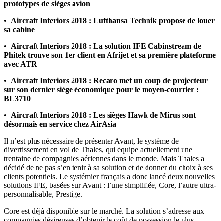
prototypes de sièges avion
•
Aircraft Interiors 2018 : Lufthansa Technik propose de louer
sa cabine
•
Aircraft Interiors 2018 : La solution IFE Cabinstream de
Phitek trouve son 1er client en Afrijet et sa première plateforme
avec ATR
•
Aircraft Interiors 2018 : Recaro met un coup de projecteur
sur son dernier siège économique pour le moyen-courrier :
BL3710
•
Aircraft Interiors 2018 : Les sièges Hawk de Mirus sont
désormais en service chez AirAsia
Il n’est plus nécessaire de présenter Avant, le système de
divertissement en vol de Thales, qui équipe actuellement une
trentaine de compagnies aériennes dans le monde. Mais Thales a
décidé de ne pas s’en tenir à sa solution et de donner du choix à ses
clients potentiels. Le systémier français a donc lancé deux nouvelles
solutions IFE, basées sur Avant : l’une simplifiée, Core, l’autre ultra-
personnalisable, Prestige.
Core est déjà disponible sur le marché. La solution s’adresse aux
compagnies désireuses d’obtenir le coût de possession le plus