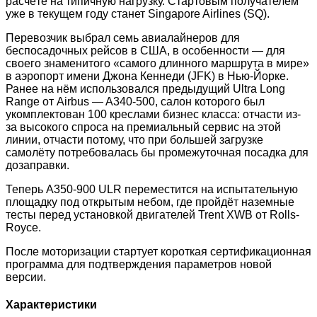
расчёте на типичную нагрузку. Стартовым получателем
уже в текущем году станет Singapore Airlines (SQ).
Перевозчик выбрал семь авиалайнеров для
беспосадочных рейсов в США, в особенности — для
своего знаменитого «самого длинного маршрута в мире»
в аэропорт имени Джона Кеннеди (JFK) в Нью-Йорке.
Ранее на нём использовался предыдущий Ultra Long
Range от Airbus — A340-500, салон которого был
укомплектован 100 креслами бизнес класса: отчасти из-
за высокого спроса на премиальный сервис на этой
линии, отчасти потому, что при большей загрузке
самолёту потребовалась бы промежуточная посадка для
дозаправки.
Теперь A350-900 ULR переместится на испытательную
площадку под открытым небом, где пройдёт наземные
тесты перед установкой двигателей Trent XWB от Rolls-
Royce.
После моторизации стартует короткая сертификационная
программа для подтверждения параметров новой
версии.
Характеристики