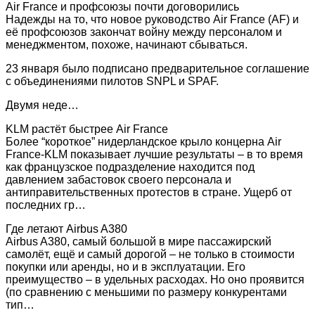
Air France и профсоюзы почти договорились
Надежды на то, что новое руководство Air France (AF) и
её профсоюзов закончат войну между персоналом и
менеджментом, похоже, начинают сбываться.
23 января было подписано предварительное соглашение
с объединениями пилотов SNPL и SPAF.
Двумя неде…
KLM растёт быстрее Air France
Более “короткое” нидерландское крыло концерна Air
France-KLM показывает лучшие результаты – в то время
как французское подразделение находится под
давлением забастовок своего персонала и
антиправительственных протестов в стране. Ущерб от
последних гр…
Где летают Airbus A380
Airbus A380, самый большой в мире пассажирский
самолёт, ещё и самый дорогой – не только в стоимости
покупки или аренды, но и в эксплуатации. Его
преимущество – в удельных расходах. Но оно проявится
(по сравнению с меньшими по размеру конкурентами
тип…