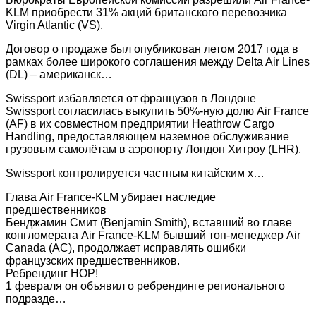
KLM приобрести 31% акций британского перевозчика
Virgin Atlantic (VS).
Договор о продаже был опубликован летом 2017 года в
рамках более широкого соглашения между Delta Air Lines
(DL) – американск…
Swissport избавляется от французов в Лондоне
Swissport согласилась выкупить 50%-ную долю Air France
(AF) в их совместном предприятии Heathrow Cargo
Handling, предоставляющем наземное обслуживание
грузовым самолётам в аэропорту Лондон Хитроу (LHR).
Swissport контролируется частным китайским х…
Глава Air France-KLM убирает наследие
предшественников
Бенджамин Смит (Benjamin Smith), вставший во главе
конгломерата Air France-KLM бывший топ-менеджер Air
Canada (AC), продолжает исправлять ошибки
французских предшественников.
Ребрендинг HOP!
1 февраля он объявил о ребрендинге регионального
подразде…