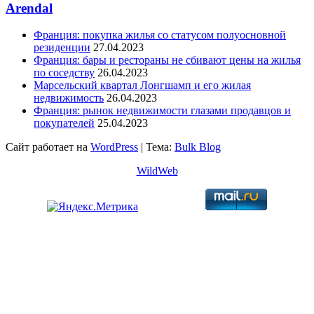
Arendal
Франция: покупка жилья со статусом полуосновной
резиденции
27.04.2023
Франция: бары и рестораны не сбивают цены на жилья
по соседству
26.04.2023
Марсельский квартал Лонгшамп и его жилая
недвижимость
26.04.2023
Франция: рынок недвижимости глазами продавцов и
покупателей
25.04.2023
Сайт работает на
WordPress
|
Тема:
Bulk Blog
WildWeb