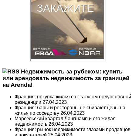
Недвижимость за рубежом: купить
или арендовать недвижимость за границей
на Arendal
Франция: покупка жилья со статусом полуосновной
резиденции
27.04.2023
Франция: бары и рестораны не сбивают цены на
жилья по соседству
26.04.2023
Марсельский квартал Лонгшамп и его жилая
недвижимость
26.04.2023
Франция: рынок недвижимости глазами продавцов
и покупателей
25.04.2023