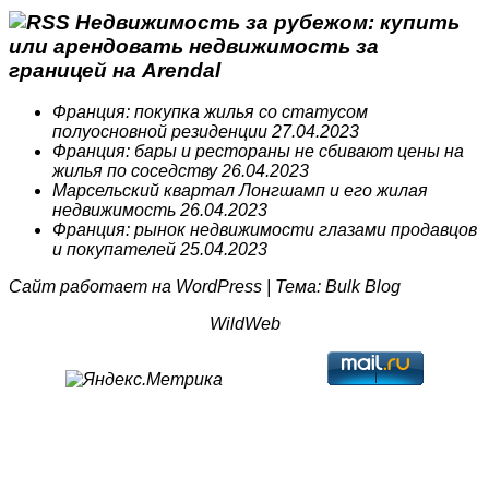
Недвижимость за рубежом: купить
или арендовать недвижимость за
границей на Arendal
Франция: покупка жилья со статусом
полуосновной резиденции
27.04.2023
Франция: бары и рестораны не сбивают цены на
жилья по соседству
26.04.2023
Марсельский квартал Лонгшамп и его жилая
недвижимость
26.04.2023
Франция: рынок недвижимости глазами продавцов
и покупателей
25.04.2023
Сайт работает на
WordPress
|
Тема:
Bulk Blog
WildWeb