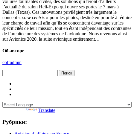
voilures tournantes civiles, des solutions qui feront d’ailleurs
l’actualité du salon Heli-Expo qui ouvre ses portes le 7 mars à
Dallas (Texas). Ces innovations privilégient très largement le
concept «
crew centric
» pour les pilotes, destiné en priorité à réduire
leur charge de travail afin qu’ils se concentrent davantage sur les
spécificités de leur mission, tout en étant indépendant des contraintes
de l’architecture des systèmes de l’avionique. Nous revenons ainsi
sur Avionics 2020, la suite avionique entièrement…
Об авторе
cofradmin
Найти:
Powered by
Translate
Рубрики:
Aviation d’affaires en France