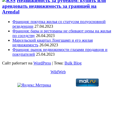
Недвижимость за рубежом: купить или
арендовать недвижимость за границей на
Arendal
Франция: покупка жилья со статусом полуосновной
резиденции
27.04.2023
Франция: бары и рестораны не сбивают цены на жилья
по соседству
26.04.2023
Марсельский квартал Лонгшамп и его жилая
недвижимость
26.04.2023
Франция: рынок недвижимости глазами продавцов и
покупателей
25.04.2023
Сайт работает на
WordPress
|
Тема:
Bulk Blog
WildWeb