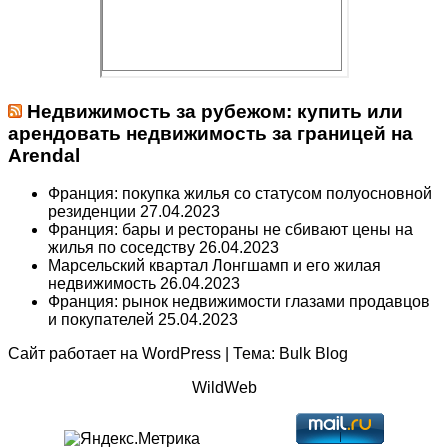
Недвижимость за рубежом: купить или
арендовать недвижимость за границей на
Arendal
Франция: покупка жилья со статусом полуосновной
резиденции
27.04.2023
Франция: бары и рестораны не сбивают цены на
жилья по соседству
26.04.2023
Марсельский квартал Лонгшамп и его жилая
недвижимость
26.04.2023
Франция: рынок недвижимости глазами продавцов
и покупателей
25.04.2023
Сайт работает на
WordPress
|
Тема:
Bulk Blog
WildWeb