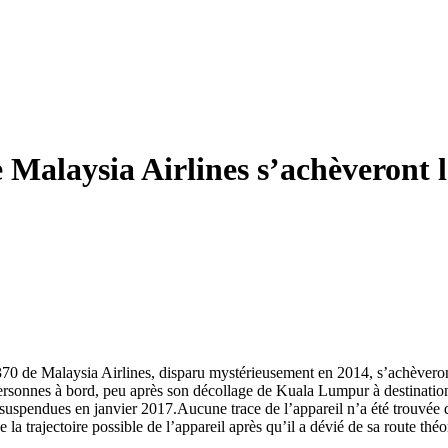
Malaysia Airlines s’achèveront 
70 de Malaysia Airlines, disparu mystérieusement en 2014, s’achèveront
personnes à bord, peu après son décollage de Kuala Lumpur à destinati
 été suspendues en janvier 2017.Aucune trace de l’appareil n’a été trouv
de la trajectoire possible de l’appareil après qu’il a dévié de sa route t