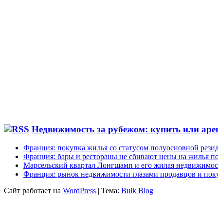
Недвижимость за рубежом: купить или аре
Франция: покупка жилья со статусом полуосновной рези
Франция: бары и рестораны не сбивают цены на жилья по
Марсельский квартал Лонгшамп и его жилая недвижимос
Франция: рынок недвижимости глазами продавцов и пок
Сайт работает на
WordPress
|
Тема:
Bulk Blog