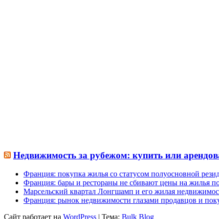
Недвижимость за рубежом: купить или арендов
Франция: покупка жилья со статусом полуосновной рези
Франция: бары и рестораны не сбивают цены на жилья по
Марсельский квартал Лонгшамп и его жилая недвижимос
Франция: рынок недвижимости глазами продавцов и пок
Сайт работает на
WordPress
|
Тема:
Bulk Blog