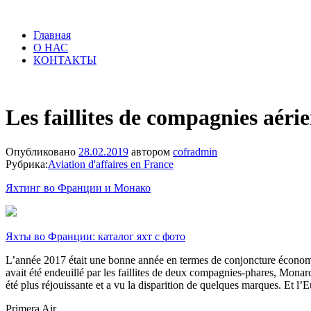
Главная
О НАС
КОНТАКТЫ
Les faillites de compagnies aéri
Опубликовано
28.02.2019
автором
cofradmin
Рубрика:
Aviation d'affaires en France
Яхтинг во Франции и Монако
Яхты во Франции: каталог яхт с фото
L’année 2017 était une bonne année en termes de conjoncture économique
avait été endeuillé par les faillites de deux compagnies-phares, Monar
été plus réjouissante et a vu la disparition de quelques marques. Et l’
Primera Air