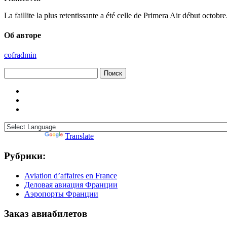
La faillite la plus retentissante a été celle de Primera Air début oct
Об авторе
cofradmin
Найти:
Powered by
Translate
Рубрики:
Aviation d’affaires en France
Деловая авиация Франции
Аэропорты Франции
Заказ авиабилетов