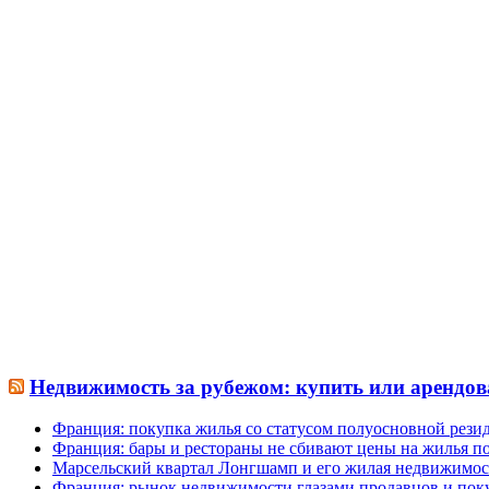
Недвижимость за рубежом: купить или арендов
Франция: покупка жилья со статусом полуосновной рези
Франция: бары и рестораны не сбивают цены на жилья по
Марсельский квартал Лонгшамп и его жилая недвижимос
Франция: рынок недвижимости глазами продавцов и пок