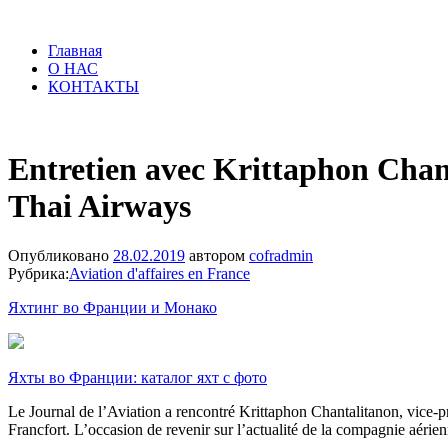
Главная
О НАС
КОНТАКТЫ
Entretien avec Krittaphon Chan
Thai Airways
Опубликовано
28.02.2019
автором
cofradmin
Рубрика:
Aviation d'affaires en France
Яхтинг во Франции и Монако
Яхты во Франции: каталог яхт с фото
Le Journal de l’Aviation a rencontré Krittaphon Chantalitanon, vice-
Francfort. L’occasion de revenir sur l’actualité de la compagnie aérien