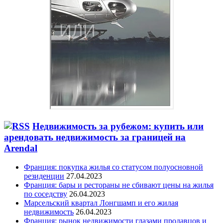
Недвижимость за рубежом: купить или
арендовать недвижимость за границей на
Arendal
Франция: покупка жилья со статусом полуосновной
резиденции
27.04.2023
Франция: бары и рестораны не сбивают цены на жилья
по соседству
26.04.2023
Марсельский квартал Лонгшамп и его жилая
недвижимость
26.04.2023
Франция: рынок недвижимости глазами продавцов и