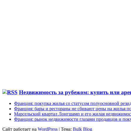
Недвижимость за рубежом: купить или аре
Франция: покупка жилья со статусом полуосновной рези
Франция: бары и рестораны не сбивают цены на жилья по
Марсельский квартал Лонгшамп и его жилая недвижимос
Франция: рынок недвижимости глазами продавцов и пок
Сайт работает на
WordPress
|
Тема:
Bulk Blog